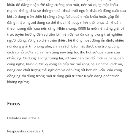
khẩu để đăng nhập. Để tăng cường bảo mật, nên sử dụng mật khẩu
mạnh, không chia sẻ thông tin tài khoản với người khác và đăng xuất sau
khi sử dụng trên thiết bị công cộng. Nếu quên mật khẩu hoặc gặp lỗi
đăng nhập, người dùng có thể thực hiện quy trình khôi phục tài khoản
theo hướng dẫn của nền tảng. Nhìn chung, RR88 là một nền tảng giải trí
trực tuyến hướng đến sự tiện lợi, hiện đại và đa dạng trong trải nghiệm
người dùng. Với giao diện thân thiện, hệ thống hoạt động ổn định, nhiều
nội dung giải trí phong phú, chính sách bảo mật được chú trọng cùng
dịch vụ hỗ trợ tận tình, nền tảng này tiếp tục thu hút sự quan tâm của
nhiều người dùng. Trong tương lai, với việc liên tục đổi mới và nâng cấp
công nghệ, RR88 được kỳ vọng sẽ tiếp tục mở rộng hệ sinh thái dịch vụ,
nâng cao chất lượng trải nghiệm và đáp ứng tốt hơn nhu cầu của cộng
đồng người dùng trong môi trường giải trí trực tuyến đang phát triển
không ngừng.
Foros
Debates iniciados: 0
Respuestas creadas: 0