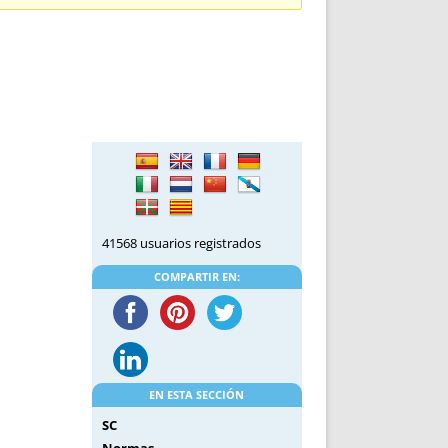
DE INICIO
PREMIO NYR
VORITOS
CONVENCIONES ANUALES
A IRPF
NUEVA ETAPA
AS
POLÍTICA DE PRIVACIDAD
IJUELAS
AVISO LEGAL
POTECA
REPORTAR INCIDENCIA
PERES
LOGOTIPO
CES
ENTREVISTAS
SONRISA
41568 usuarios registrados
ENVÍA CORREO
CANALES DE VÍDEO
COMPARTIR EN:
EN ESTA SECCIÓN
SC