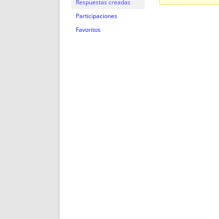
ENRIQUECIDAS
TITULARES 
Respuestas creadas
NO DESESPERES
CAT
Participaciones
A MANO
SUCESIONES 
Favoritos
FUTURAS NORMAS
GEORREFE
ALQUILE
TRI
LH Y C
¿SABIA
FRANCI
BÚSQUED