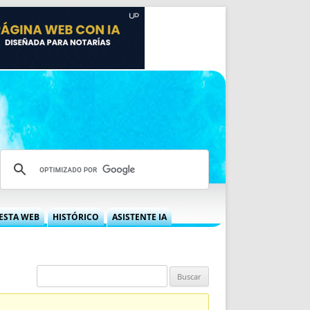
ESTA WEB
HISTÓRICO
ASISTENTE IA
A DGRN
QUÉ OFRECEMOS
 NIF
IDEARIO WEB
 LABORAL
QUIÉNES SOMOS
ÁBILES
HISTORIA