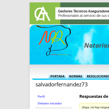
Notarios
PORTADA
NORMAS
RESOLUCIONE
salvadorfernandez73
MÁS USADAS (CUADRO)
INFORMES 
INFORMES MENSUALES
VOCES P
Respuestas de
MÁS DESTACADAS
VOCES M
Perfil
TITULARES DESDE 2002
TITULARES
Debates iniciados
¡Vaya, no hay respu