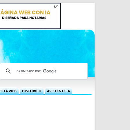
ESTA WEB
HISTÓRICO
ASISTENTE IA
A DGRN
QUÉ OFRECEMOS
 NIF
IDEARIO WEB
 LABORAL
QUIÉNES SOMOS
ÁBILES
HISTORIA