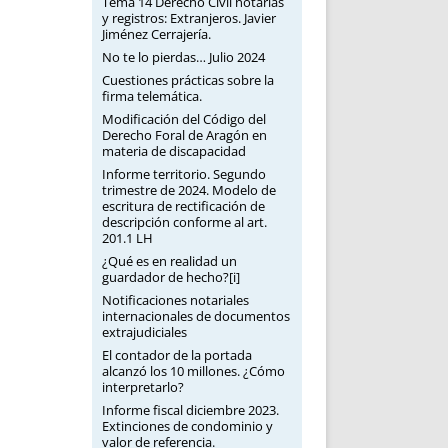
Tema 14 Derecho Civil notarias
y registros: Extranjeros. Javier
Jiménez Cerrajería.
No te lo pierdas… Julio 2024
Cuestiones prácticas sobre la
firma telemática.
Modificación del Código del
Derecho Foral de Aragón en
materia de discapacidad
Informe territorio. Segundo
trimestre de 2024. Modelo de
escritura de rectificación de
descripción conforme al art.
201.1 LH
¿Qué es en realidad un
guardador de hecho?[i]
Notificaciones notariales
internacionales de documentos
extrajudiciales
El contador de la portada
alcanzó los 10 millones. ¿Cómo
interpretarlo?
Informe fiscal diciembre 2023.
Extinciones de condominio y
valor de referencia.