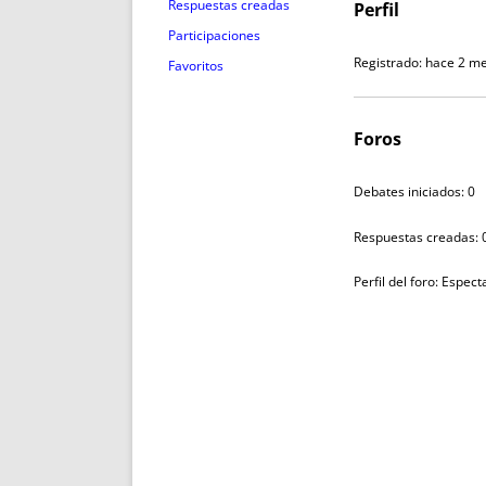
ENRIQUECIDAS
TITULARES 
Respuestas creadas
Perfil
NO DESESPERES
CAT
Participaciones
A MANO
SUCESIONES 
Registrado: hace 2 m
Favoritos
FUTURAS NORMAS
GEORREFE
ALQUILE
Foros
TRI
LH Y C
Debates iniciados: 0
¿SABIA
FRANCI
Respuestas creadas: 
BÚSQUED
Perfil del foro: Espec