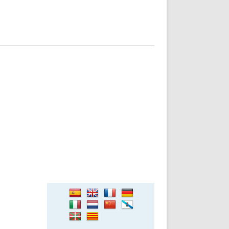
DE INICIO
PREMIO NYR
VORITOS
CONVENCIONES ANUALES
A IRPF
NUEVA ETAPA
AS
POLÍTICA DE PRIVACIDAD
IJUELAS
AVISO LEGAL
POTECA
REPORTAR INCIDENCIA
PERES
LOGOTIPO
CES
ENTREVISTAS
SONRISA
ENVÍA CORREO
CANALES DE VÍDEO