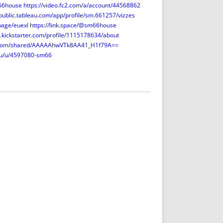
m66house
https://video.fc2.com/a/account/44568862
/public.tableau.com/app/profile/sm.661257/vizzes
page/euexl
https://link.space/@sm66house
.kickstarter.com/profile/1115178634/about
.com/shared/AAAAAhwVTk8AA41_H1f79A==
.ru/u/4597080-sm66