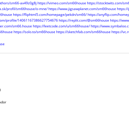
authors/sm66-ax49z0g8j
https://vimeo.com/sm66house
https://stocktwits.com/s
da.sk/profil/sm66house/o-mne/
https://www.jigsawplanet.com/sm66house
https:/
66house
https://fliphtml5.com/homepage/pekdn/sm66/
https://anyflip.com/home
.com/profile/14061167386627754676
https://replit.com/@sm66house
https://www
rmer.com/sm66.house
https://leetcode.com/u/sm66house/
https://www.symbaloo
m66house
https://solo.to/sm66house
https://sketchfab.com/sm66house
https://vc
use
0
tador