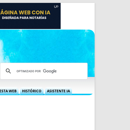
ESTA WEB
HISTÓRICO
ASISTENTE IA
A DGRN
QUÉ OFRECEMOS
 NIF
IDEARIO WEB
 LABORAL
QUIÉNES SOMOS
ÁBILES
HISTORIA