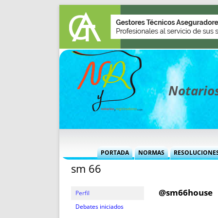
Notarios
PORTADA
NORMAS
RESOLUCIONE
sm 66
MÁS USADAS (CUADRO)
INFORMES 
INFORMES MENSUALES
VOCES P
@sm66house
MÁS DESTACADAS
VOCES M
Perfil
TITULARES DESDE 2002
TITULARES
Debates iniciados