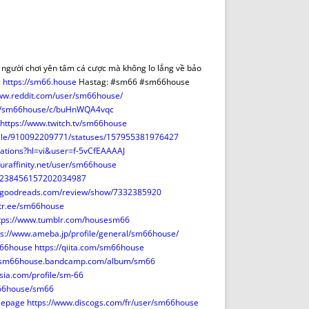
DE INICIO
PREMIO NYR
VORITOS
CONVENCIONES ANUALES
A IRPF
NUEVA ETAPA
AS
POLÍTICA DE PRIVACIDAD
 người chơi yên tâm cá cược mà không lo lắng về bảo
IJUELAS
AVISO LEGAL
:
https://sm66.house
Hastag: #sm66 #sm66house
POTECA
REPORTAR INCIDENCIA
www.reddit.com/user/sm66house/
/g/sm66house/c/buHnWQA4vqc
PERES
LOGOTIPO
https://www.twitch.tv/sm66house
CES
ENTREVISTAS
rofile/910092209771/statuses/157955381976427
SONRISA
itations?hl=vi&user=f-5vCfEAAAAJ
furaffinity.net/user/sm66house
ENVÍA CORREO
r/238456157202034987
CANALES DE VÍDEO
.goodreads.com/review/show/7332385920
nktr.ee/sm66house
tps://www.tumblr.com/housesm66
ps://www.ameba.jp/profile/general/sm66house/
sm66house
https://qiita.com/sm66house
//sm66house.bandcamp.com/album/sm66
sia.com/profile/sm-66
m66house/sm66
lepage
https://www.discogs.com/fr/user/sm66house