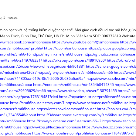
MERCANTIL-BM
OPOSICIONES
FACEBOOK
CUADRO ALTERNATIVO
CASOS PRÁCTICOS REGISTRO
NYR PAGINA 
INFORMES OPOSICIONES
OTROS TEMAS O.M.
POR IMPUESTOS
MODELOS O.R.
VARIOS O.N.
ALUÑA
DOCTRINA
TWITTER
DGRN 2017
INDICE CASOS JC CASAS
NYR A FA
RESÚMENES LEYES
COLABORADORES
SENTENCIAS O.M.
MAPAS FISCALES
TEMAS
Y DONACIONES
CONSUMO Y DERECHO
HAZTE USUARIO/A
A MANO
DICTAMENES INTERNAC.
PLUSVALÍ
INFORMES PERIÓDICOS
ARTÍCULOS DOCTRINA
ARTÍCULOS FISCAL
PROMOCIONES
MODELOS O.M.
VERSOS
o, 5 meses
RENCIACIÓN
INTERNACIONAL
RANKINGS
CONSUMO
MODELOS REGISTROS
FECH
PÁGINAS ESPECIALES
CLÁUSULAS DE HIPOTECA
TRATADOS INTER.
NORMAS FISCAL
VARIOS O.M.
VARIOS O.R
VARIOS
LIBROS
 minh bạch với hệ thống kiểm duyệt chặt chẽ. Mọi giao dịch đều được mã hóa giúp
R (NRUA)
DERECHO EUROPEO
ENTREVISTAS
COMPARATIVAS ARTÍCULOS
MODELOS MERCANTIL
CALCULA H
INFORMES MENSUALES F.N.
REVISTA DERECHO CIVIL
SENTENCIAS FISCAL
ARTÍCULOS CYD
ARTÍCULOS D.E.
PINCELADAS
u Mạnh Trinh, Bình Thọ, Thủ Đức, Hồ Chí Minh, Việt Nam SĐT: 096372819 Website
BUTOS
AULA SOCIAL
CONCURSOS
TERRITORIO
REDACCIÓN JURÍDICA
CUOTA HI
VARIOS F.N.
VARIOS DOCTRINA
ARTÍCULOS INTER.
NORMATIVA D.E.
VARIOS FISCAL
NORMAS CYD
ARTÍCULOS
/www.facebook.com/sm66house
https://www.youtube.com/@sm66house
https://
t.com/sm66house/_profile/
https://x.com/sm66house
https://groups.google.com
ATASTRO
OPINIÓN
CORREO
¡SABÍAS QUÉ?
NODESES
TEMAS PRÁCTICOS
DISPOSICIONES
PAÍSES
m/profile/Sm66-16
https://heylink.me/sm66house
https://github.com/sm66house
S QUÉ…?
FUTURAS NORMAS
ENLA
INFORMES MENSUALES F.N.
DICTÁMENES INTERNAC.
COLABORADORES
com/@sm-66-2149768331/
https://pixabay.com/users/48916950/
https://ok.ru/p
SCO SENA
TERRITORIO
INFORMES PERIODICOS
PÁGINAS ESPECIALES
VARIOS INTER.
VARIOS CYD
bspot.com/t5/user/viewprofilepage/user-id/901881
https://scholar.google.com/c
.net/mdsohelrana42637
https://giphy.com/channel/sm66house/sm66
https://www.
A EN BOE
RINCÓN LITERARIO
ARTÍCULOS TERRITORIO
VARIOS F.N.
e.com/note/744805aa-619c-8fc1-2006-2b636a6ad9a4
https://www.zazzle.com/mb
HERRAMIENTAS
/@sm66house/about
https://note.com/sm66house/n/n4854b0414345
https://www
w.com/users/29695629/sm66
https://www.nicovideo.jp/user/138791455
https://li
NORMAS TERRITORIO
xnet.net/blog/post/176319481?cl=d
https://myanimelist.net/profile/sm66house
ht
VARIOS TERRITORIO
6house
https://sm66house.tistory.com/1
https://www.behance.net/sm66house
htt
.com/user/sm66house
https://letterboxd.com/sm66house/
https://coolors.co/u/
com/u_23405548/about
https://3dwarehouse.sketchup.com/by/sm66house
https:
com/u/sm66house
https://knowyourmeme.com/users/sm-66--2
https://www.techina
co/sm66house
https://wykop.pl/ludzie/sm66house
https://www.houzz.com/pro/s
a.org/u/sm66house
https://www.mobafire.com/profile/sm66house-1184789?profi