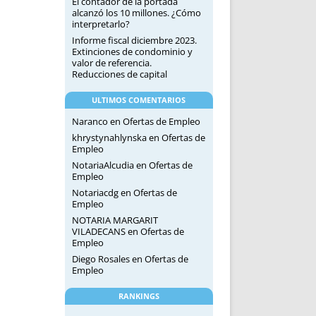
El contador de la portada
alcanzó los 10 millones. ¿Cómo
interpretarlo?
Informe fiscal diciembre 2023.
Extinciones de condominio y
valor de referencia.
Reducciones de capital
ULTIMOS COMENTARIOS
Naranco
en
Ofertas de Empleo
khrystynahlynska
en
Ofertas de
Empleo
NotariaAlcudia
en
Ofertas de
Empleo
Notariacdg
en
Ofertas de
Empleo
NOTARIA MARGARIT
VILADECANS
en
Ofertas de
Empleo
Diego Rosales
en
Ofertas de
Empleo
RANKINGS