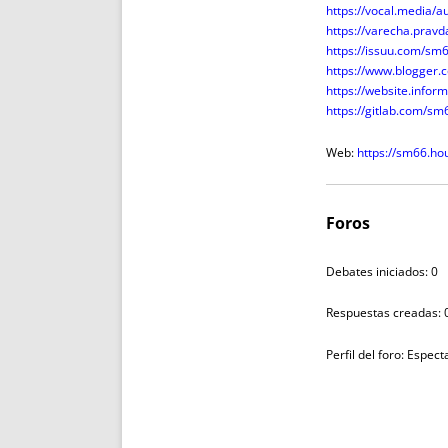
https://vocal.media/
https://varecha.prav
https://issuu.com/sm
https://www.blogger
https://website.info
https://gitlab.com/s
Web:
https://sm66.ho
Foros
Debates iniciados: 0
Respuestas creadas: 
Perfil del foro: Espec