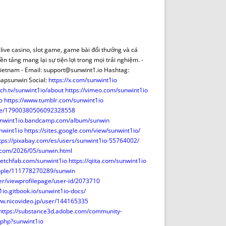
DE INICIO
PREMIO NYR
VORITOS
CONVENCIONES ANUALES
A IRPF
NUEVA ETAPA
AS
POLÍTICA DE PRIVACIDAD
live casino, slot game, game bài đổi thưởng và cá
IJUELAS
AVISO LEGAL
ền tảng mang lại sự tiện lợi trong mọi trải nghiệm. -
POTECA
REPORTAR INCIDENCIA
Vietnam - Email: support@sunwint1.io Hashtag:
apsunwin Social:
https://x.com/sunwint1io
PERES
LOGOTIPO
tch.tv/sunwint1io/about
https://vimeo.com/sunwint1io
CES
ENTREVISTAS
o
https://www.tumblr.com/sunwint1io
SONRISA
ile/17900380506092328558
sunwint1io.bandcamp.com/album/sunwin
ENVÍA CORREO
nwint1io
https://sites.google.com/view/sunwint1io/
CANALES DE VÍDEO
tps://pixabay.com/es/users/sunwint1io-55764002/
t.com/2026/05/sunwin.html
sketchfab.com/sunwint1io
https://qiita.com/sunwint1io
ople/111778270289/sunwin
er/viewprofilepage/user-id/2073710
1io.gitbook.io/sunwint1io-docs/
ww.nicovideo.jp/user/144165335
https://substance3d.adobe.com/community-
x.php?sunwint1io