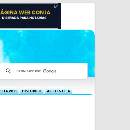
ESTA WEB
HISTÓRICO
ASISTENTE IA
A DGRN
QUÉ OFRECEMOS
 NIF
IDEARIO WEB
 LABORAL
QUIÉNES SOMOS
ÁBILES
HISTORIA