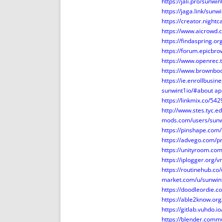
https://jali.pro/sunwin
https://jaga.link/sunw
https://creator.nightc
https://www.aicrowd.
https://findaspring.
https://forum.epicbr
https://www.openrec.
https://www.brownboo
https://ie.enrollbusi
sunwint1io/#about
ap
https://linkmix.co/54
http://www.stes.tyc.
mods.com/users/sunw
https://pinshape.com
https://advego.com/pr
https://unityroom.co
https://iplogger.org
https://routinehub.co
market.com/u/sunwin
https://doodleordie.c
https://able2know.org
https://gitlab.vuhdo.i
https://blender.comm