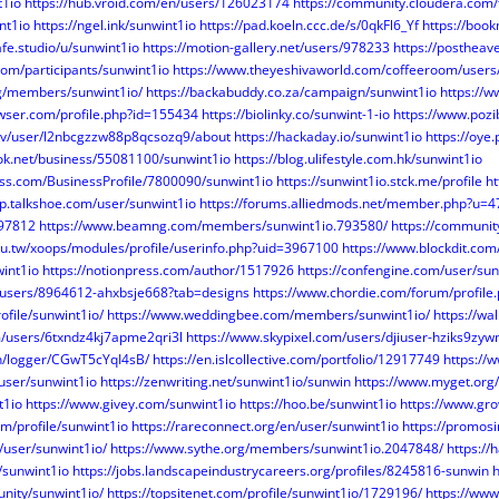
t1io
https://hub.vroid.com/en/users/126023174
https://community.cloudera.com/
int1io
https://ngel.ink/sunwint1io
https://pad.koeln.ccc.de/s/0qkFl6_Yf
https://boo
afe.studio/u/sunwint1io
https://motion-gallery.net/users/978233
https://postheav
com/participants/sunwint1io
https://www.theyeshivaworld.com/coffeeroom/users
org/members/sunwint1io/
https://backabuddy.co.za/campaign/sunwint1io
https://
owser.com/profile.php?id=155434
https://biolinky.co/sunwint-1-io
https://www.pozi
tv/user/l2nbcgzzw88p8qcsozq9/about
https://hackaday.io/sunwint1io
https://oye.
k.net/business/55081100/sunwint1io
https://blog.ulifestyle.com.hk/sunwint1io
ness.com/BusinessProfile/7800090/sunwint1io
https://sunwint1io.stck.me/profile
ht
p.talkshoe.com/user/sunwint1io
https://forums.alliedmods.net/member.php?u=
297812
https://www.beamng.com/members/sunwint1io.793580/
https://communit
edu.tw/xoops/modules/profile/userinfo.php?uid=3967100
https://www.blockdit.com
int1io
https://notionpress.com/author/1517926
https://confengine.com/user/sun
/users/8964612-ahxbsje668?tab=designs
https://www.chordie.com/forum/profil
ofile/sunwint1io/
https://www.weddingbee.com/members/sunwint1io/
https://wa
m/users/6txndz4kj7apme2qri3l
https://www.skypixel.com/users/djiuser-hziks9zyw
/vn/logger/CGwT5cYqI4sB/
https://en.islcollective.com/portfolio/12917749
https://
/user/sunwint1io
https://zenwriting.net/sunwint1io/sunwin
https://www.myget.org
t1io
https://www.givey.com/sunwint1io
https://hoo.be/sunwint1io
https://www.gr
om/profile/sunwint1io
https://rareconnect.org/en/user/sunwint1io
https://promos
/user/sunwint1io/
https://www.sythe.org/members/sunwint1io.2047848/
https://
o/sunwint1io
https://jobs.landscapeindustrycareers.org/profiles/8245816-sunwin
h
unity/sunwint1io/
https://topsitenet.com/profile/sunwint1io/1729196/
https://www