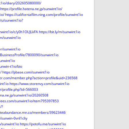
nt1io/diary/202605080000/
https://profile.hatena.ne.jp/sunwint1io/
io/
https://californiafilm.ning.com/profile/sunwint1io
/u/sunwint1io?
unwint1io/c/y0h1OUJLkFA
https://bit.ly/m/sunwint1io
m/sunwint1io
r/sunwint1io
m/BusinessProfile/7800090/sunwint1io
sunwint1io
unwin-t1io/bio
/
https://pbase.com/sunwint1io
iter.com/member.php?action=profile&uid=236568
nt1io
https://www.storenvy.com/sunwint1io
er/profile.php?id=566003
tena.ne.jp/sunwint1io/20260508
trees.com/sunwint1io/item795397853
/?
finiteabundance.mn.co/members/39623446
/sunwin-0vnl1cliy
o/sunwint1io
https://potofu.me/sunwint1io