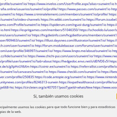
profile/sunwint1io/
https://www.invelos.com/UserProfile.aspx?alias=sunwint1io
h
afia.online/usuarios/sunwint1io/profile/
https://www.passes.com/sunwint1io
http
sunwint1io
https://www.criminalelement.com/members/sunwint1io/profile/
https
a/sunwint1io/video-channels
https://m.wibki.com/sunwint1io
https://forum.issabe
rams.com/Profile/sunwint1io
https://spiderum.com/nguoi-dung/sunwint1io
https:
io.html
https://espritgames.com/members/51046350/
https://schoolido.lu/user/
rums/users/sunwint1io/
https://hcgdietinfo.com/hcgdietforums/members/sunwint1
/user/909463/sunwint1io/
https://illust.daysneo.com/illustrator/sunwint1io/
https:
ch.com/user/sunwint1io
http://forum.modulebazaar.com/forums/user/sunwint1io
.com/user/profile/346997/sunwint1io/
https://www.linqto.me/about/sunwint1io
htt
.cz/lide/sunwint1io
https://www.chichi-pui.com/users/sunwint1io/
https://www.rw
m/profile/user/sunwint1io?tab=about
https://hedgedoc.envs.net/s/dEfVDEv5I
http
rge.de/s/gXpHvUVbXm
https://cointr.ee/sunwint1io
https://referrallist.com/profile/
rs/sunwint1io/canvases/sunwint1io
https://www.checkli.com/sunwint1io
https://be
rver.com/profile/250835
https://code.antopie.org/sunwint1io
https://www.nintend
unitynews.com/profiles/8246313-sunwin
https://expathealthseoul.com/profile/su
bsje668-htc
https://circleten.org/a/407051?postTypeId=whatsNew
https://www.xo
st.com/sunwint1io/about
https://www.otofun.net/members/sunwint1io.907500/#a
Sí, también usamos cookies
nd.com/u/user/1620595
http://www.biblesupport.com/user/837208-sunwint1io/
h
user/sunwint1io/
https://apptuts.bio/sunwint1io
https://igli.me/sunwint1io
https://m
ncipalmente usamos las cookies para que todo funcione bien y para estadísticas
ity.com/profiles/8246361-sunwin
https://www.huntingnet.com/forum/members/su
pias de la web.
tuititalia.it/author/sunwint1io/
https://onlinevetjobs.com/author/sunwint1io/
htt