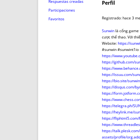
ENRIQUECIDAS
TITULARES 
Respuestas creadas
Perfil
NO DESESPERES
CAT
Participaciones
A MANO
SUCESIONES 
Registrado: hace 3 m
Favoritos
FUTURAS NORMAS
GEORREFE
Sunwin
là cổng game t
ALQUILE
cược thể thao. Với thi
TRI
Website:
https://sunwi
#sunwin #sunwint1io
LH Y C
https://www.youtube
¿SABIA
https://github.com/su
FRANCI
https://www.behance.
https://issuu.com/sun
BÚSQUED
https://bio.site/sunwin
https://disqus.com/by
https://form.jotfor
https://www.chess.c
https://telegra.ph/S
https://heylink.me/su
https://fliphtml5.co
https://www.threadle
https://talk.plesk.c
assets/profile/org