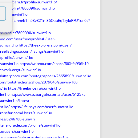
/forum.ircam.fr/profile/sunwint1io/
inessProfile/7800090/sunwint1io
.com/@sunwint1io
rld.com/channel/1ih93v321m36QauEqTxyktRFU1un0c?
essProfile/7800090/sunwint1io
ood.com/user/newprofile#!/user-
sunwint1io
https://theexplorers.com/user?
reelistingusa.com/listings/sunwint1io
/profile/sunwint1io/
sunwint1io
https://writexo.com/share/f00bfa936b19
etwork.org/u/sunwint1io
//skitterphoto.com/photographers/2665890/sunwint1io
t.com/fontstructions/show/2879646/sunwin-160
t1io
https://freelance.ru/sunwint1io
int1io
https://www.ozbargain.com.au/user/612575
sunwint1io/Latest
nt1io/
https://lifeinsys.com/user/sunwint1io
/transfur.com/Users/sunwint1io
iles/8246780-sunwin
etelleroracle.com/profile/sunwint1io
y.co/users/sunwint1io
nwin
https://help.orrs.de/user/sunwint1io