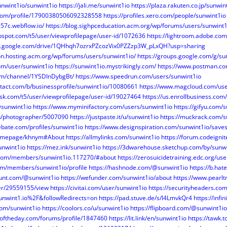
unwint1io/sunwint1io
https://jali.me/sunwint1io
https://plaza.rakuten.co.jp/sunwi
r.com/profile/17900380506092328558
https://profiles.xero.com/people/sunwint1io
c57c.webflow.io/
https://blog.sighpceducation.acm.org/wp/forums/users/sunwint1
bspot.com/t5/user/viewprofilepage/user-id/1072636
https://lightroom.adobe.com
rch.google.com/drive/1QHhqh7ozrxPZcozVix0PZZzp3W_pLxQH?usp=sharing
ion.hosting.acm.org/wp/forums/users/sunwint1io/
https://groups.google.com/g/s
om/user/sunwint1io
https://sunwint1io.mystrikingly.com/
https://www.postman.co
.com/channel/1YSDInDybgBt/
https://www.speedrun.com/users/sunwint1io
ntact.com/b/businessprofile/sunwint1io/10080661
https://www.magcloud.com/use
esk.com/t5/user/viewprofilepage/user-id/19027464
https://us.enrollbusiness.co
@sunwint1io
https://www.myminifactory.com/users/sunwint1io
https://gifyu.com/
en/photographer/5007090
https://justpaste.it/u/sunwint1io
https://muckrack.com/s
ebate.com/profiles/sunwint1io
https://www.designspiration.com/sunwint1io/saves
/homepage/khnym#About
https://allmylinks.com/sunwint1io
https://forum.codeign
sunwint1io
https://mez.ink/sunwint1io
https://3dwarehouse.sketchup.com/by/sunwi
y.com/members/sunwint1io.117270/#about
https://zerosuicidetraining.edc.org/us
om/members/sunwint1io/profile
https://hashnode.com/@sunwint1io
https://b.ha
hunt.com/@sunwint1io
https://wefunder.com/sunwint1io/about
https://www.pearl
ser/29559155/view
https://civitai.com/user/sunwint1io
https://securityheaders.com
wint1.io%2F&followRedirects=on
https://pad.stuve.de/s/l4LmvkQr4
https://in
com/sunwint1io
https://coolors.co/u/sunwint1io
https://flipboard.com/@sunwint1io
oftheday.com/forums/profile/1847460
https://lit.link/en/sunwint1io
https://tawk.t