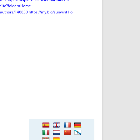
nt1io?folder=Home
u/authors/146830
https://my.bio/sunwint1io