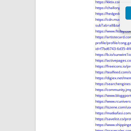
https://kktix.com/use
https://challonge.com
https://hedgedoc.eclai
https://cdn.muvizu.co
subTab=all&tab=abou
https://www.fitday.c
https://artistecard.c
profile/profile/cong
id=f7bd6743-6d35-4f
https://b.io/sunwint1i
https://activepages.c
https://freeicons.io/p
https://tealfeed.com/
https://digiex.net/m
https://searchengine
https://community.jm
https://www.bloggpor
https://www.rcunive
https://iszene.com/u
https://matkafasi.com
https://savelist.co/pr
https://www.shipping
https://gravesales.co