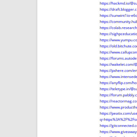
https://hackmd.io/@s
https://draft.blogge
https://sunwint1io-e6
https://community.hu
https://colab.resea
https://sighpceducat
https://www.yumpu.c
https://old.bitchute
https://www.callupco
https://forums.autod
https://wakelet.com/
https://pxhere.com/
https://www.intensed
https://anyflip.com
https://teletype.in/@
https://forum.pabbl
https://reactormag.c
https://www.product
https://peatix.com/u
q=https%3A%2F%2Fsun
https://gitconnected.
https://www.giveaway