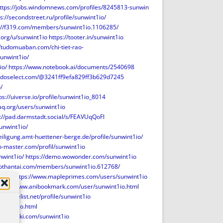
ttps://jobs.windomnews.com/profiles/8245813-sunwin
s://secondstreet.ru/profile/sunwint1io/
://f319.com/members/sunwint1io.1106285/
l.org/u/sunwint1io
https://tooter.in/sunwint1io
//tudomuaban.com/chi-tiet-rao-
sunwint1io/
io/
https://www.notebook.ai/documents/2540698
//doselect.com/@3241ff9efa829ff3b629d7245
/
ps://uiverse.io/profile/sunwint1io_8014
aq.org/users/sunwint1io
s://pad.darmstadt.social/s/FEAVUqQoFl
sunwint1io/
teiligung.amt-huettener-berge.de/profile/sunwint1io/
o-master.com/profil/sunwint1io
nwint1io/
https://demo.wowonder.com/sunwint1io
sothantai.com/members/sunwint1io.612768/
bout
https://www.mapleprimes.com/users/sunwint1io
ttps://www.anibookmark.com/user/sunwint1io.html
yanimelist.net/profile/sunwint1io
nwint1io.html
ps://wibki.com/sunwint1io