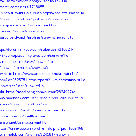
t5/user/viewprofilepage/user-id/152908
kmeter.com/users/1718855
en.net/sunwint1io/sunwin
https://noti.st/sunwint1io
/sunwint1io
https://qoolink.co/sunwint1io
www.apsense.com/user/sunwint1io
ble.com/profile/sunwint1io
participer.lyon.fr/profiles/sunwint1io/activity
tps://forum.allkpop.com/suite/user/316324-
478750
https://allmyfaves.com/sunwint1io
y.m5stack.com/user/sunwint1io
/sunwint1io
https://www.gta5-
wint1io
https://www.adpost.com/u/sunwint1io/
e.php?id=2525751
https://portfolium.com/sunwint1io
llhaven.cc/user/sunwint1io
nhu
https://medibang.com/author/28249274/
www.myebook.com/user_profile.php?id=sunwint1io
/users/sunwint1io
https://brain-
owkudos.com/profile/sunwin_sunwin_36
imple.com/ps/48e98/sunwin
hanson.net/users/sunwint1io
ttps://dreevoo.com/profile_info.php?pid=1609468
.claimajob.com/profiles/8245817-sunwin