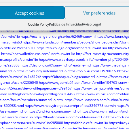
r/8912268
https://velog.io/@sunwint1io/about
https://linkin.bio/sunwint1io
https:/
/vi/sunwint1io
https://audiomack.com/sunwint1io
https://enrollbusiness.com/Bus
Accept cookies
Ver preferencias
r.ec-lyon.fr/s/uhvEfbjJ2
https://www.jigsawplanet.com/sunwint1io
https://posfie
m/Profile/sunwint1io/Latest
https://ofuse.me/sunwint1io
https://www.ganjingwo
Cookie Policy
Política de Privacidad
Aviso Legal
t&subtabshowing=latest&q=
https://www.royalroad.com/profile/969900
om/fitness/forums/members/sunwint1io.html
https://vn.enrollbusiness.com/Busin
om/sunwint1io
https://exchange.prx.org/series/62469-sunwin
https://www.launchg
.game.sunwin63
https://www.efunda.com/members/people/show_people.cfm?Usr=
4b-8f9e-ee35cc618011
https://eo-college.org/members/sunwint1io/
https://www.f
o
https://phatwalletforums.com/user/sunwint1io
http://fort-raevskiy.ru/community
om.au/profile/sunwint1io
https://www.blackhatprotools.info/member.php?290409-
rofile/928808
https://devfolio.co/@sunwint1io/readme-md
https://www.thethingsn
sunwint1io
https://inkbunny.net/sunwint1io
https://poipiku.com/13570027/
https:
embers/sunwint1io.146124/
https://3dtoday.ru/blogs/sunwint1io
https://fontstruc
s.guru/ru/users/2236040
https://www.joomla51.com/forum/profile/104765-sunwin
p.com/t5/user/viewprofilepage/user-id/99167
https://www.fuelly.com/driver/sunw
talen.se/BlogPortal/view/ReportBlog?id=304492
https://www.muvizu.com/Profile/
rse.com/forum/members/sunwint1io.html
https://novel.daysneo.com/author/sunwi
ser-350988.html
https://www.heavyironjobs.com/profiles/8246778-sunwin
https:/
/user/sunwint1io
https://undrtone.com/sunwint1io
https://www.wvhired.com/prof
ofile/users/sunwint1io
https://theafricavoice.com/profile/sunwint1io
https://fortun
explorer.net/en/user/sunwint1io/285808
https://fabble.cc/sunwint1io
https://luvl
m/author/sunwint1io/
https://acomics.ru/-sunwint1io
https://rant.li/sunwint1io/su