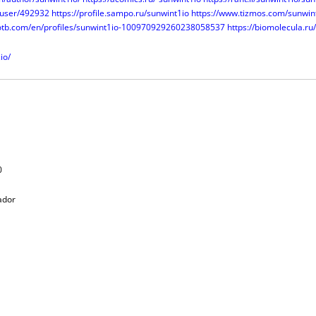
o/user/492932
https://profile.sampo.ru/sunwint1io
https://www.tizmos.com/sunwi
kotb.com/en/profiles/sunwint1io-100970929260238058537
https://biomolecula.r
io/
0
tador