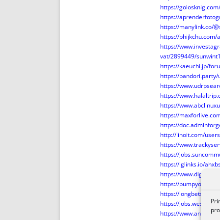
https://golosknig.com/
https://aprenderfotogr
https://manylink.co/@
https://phijkchu.com/
https://www.investag
vat/2899449/sunwint1
https://kaeuchi.jp/fo
https://bandori.party
https://www.udrpsear
https://www.halaltrip
https://www.abclinuxu
https://maxforlive.co
https://doc.adminfo
http://linoit.com/use
https://www.trackyse
https://jobs.suncomm
https://iglinks.io/ahx
https://www.diggersli
https://pumpyoursou
https://longbets.org/
Pri
https://jobs.westernc
pro
https://www.annuncigra