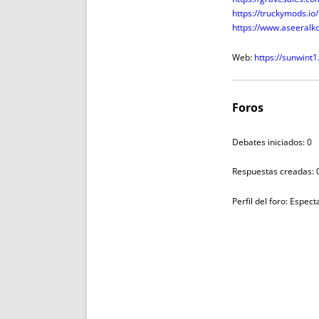
https://truckymods.i
https://www.aseeral
Web:
https://sunwint1.
Foros
Debates iniciados: 0
Respuestas creadas: 
Perfil del foro: Espec