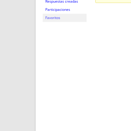
ENRIQUECIDAS
TITULARES 
Respuestas creadas
NO DESESPERES
CAT
Participaciones
A MANO
SUCESIONES 
Favoritos
FUTURAS NORMAS
GEORREFE
ALQUILE
TRI
LH Y C
¿SABIA
FRANCI
BÚSQUED