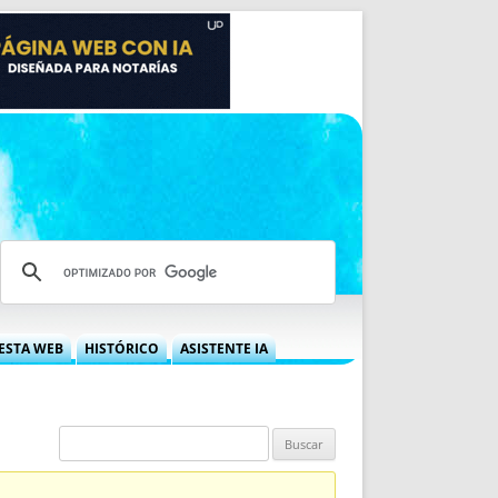
ESTA WEB
HISTÓRICO
ASISTENTE IA
A DGRN
QUÉ OFRECEMOS
 NIF
IDEARIO WEB
 LABORAL
QUIÉNES SOMOS
ÁBILES
HISTORIA