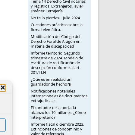
Tema 14 Derecho Civil notarias
y registros: Extranjeros. Javier
Jiménez Cerrajería.
No te lo pierdas… Julio 2024
Cuestiones prácticas sobre la
firma telemática.
Modificación del Código del
Derecho Foral de Aragón en
materia de discapacidad
Informe territorio. Segundo
trimestre de 2024. Modelo de
escritura de rectificación de
descripción conforme al art.
201.1 LH
¿Qué es en realidad un
guardador de hecho?[i]
Notificaciones notariales
internacionales de documentos
extrajudiciales
El contador de la portada
alcanzó los 10 millones. ¿Cómo
interpretarlo?
Informe fiscal diciembre 2023.
Extinciones de condominio y
valor de referencia.