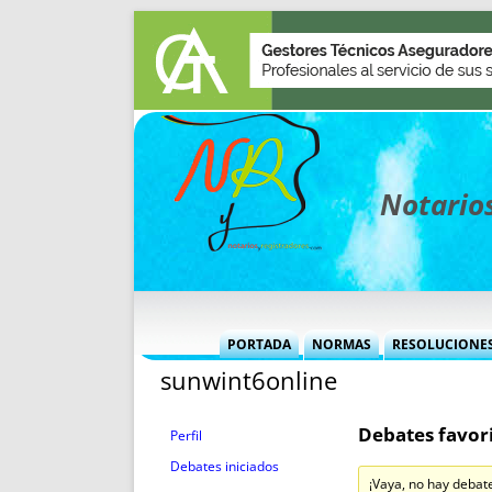
Notarios
PORTADA
NORMAS
RESOLUCIONE
sunwint6online
MÁS USADAS (CUADRO)
INFORMES 
INFORMES MENSUALES
VOCES P
Debates favori
MÁS DESTACADAS
VOCES M
Perfil
TITULARES DESDE 2002
TITULARES
Debates iniciados
¡Vaya, no hay debat