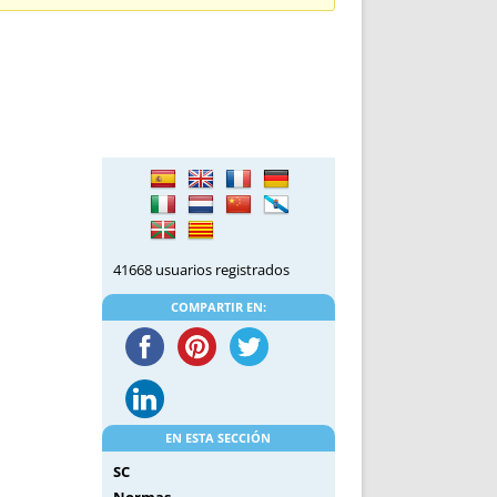
DE INICIO
PREMIO NYR
VORITOS
CONVENCIONES ANUALES
A IRPF
NUEVA ETAPA
AS
POLÍTICA DE PRIVACIDAD
IJUELAS
AVISO LEGAL
POTECA
REPORTAR INCIDENCIA
PERES
LOGOTIPO
CES
ENTREVISTAS
SONRISA
41668 usuarios registrados
ENVÍA CORREO
CANALES DE VÍDEO
COMPARTIR EN:
EN ESTA SECCIÓN
SC