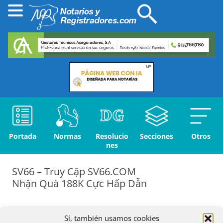
Portada
Normas
Resolucio
Secciones
Otros
nes
SV66 – Truy Cập SV66.COM
Nhận Quà 188K Cực Hấp Dẫn
Perfil
Sí, también usamos cookies