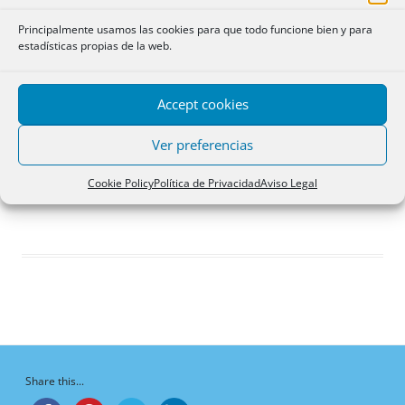
Debates iniciados
Principalmente usamos las cookies para que todo funcione bien y para
Respuestas creadas
estadísticas propias de la web.
Participaciones
Favoritos
Accept cookies
Respuestas de foro
creadas
Ver preferencias
¡Vaya, no hay respuestas aquí!
Cookie Policy
Política de Privacidad
Aviso Legal
Share this...