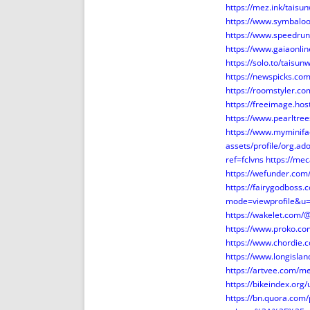
https://mez.ink/tais
https://www.symbal
https://www.speedru
https://www.gaiaonli
https://solo.to/taisu
https://newspicks.co
https://roomstyler.c
https://freeimage.ho
https://www.pearltr
https://www.myminif
assets/profile/org
ref=fcIvns
https://me
https://wefunder.co
https://fairygodboss.
mode=viewprofile&u
https://wakelet.com
https://www.proko.co
https://www.chordie.
https://www.longisla
https://artvee.com/m
https://bikeindex.or
https://bn.quora.com/