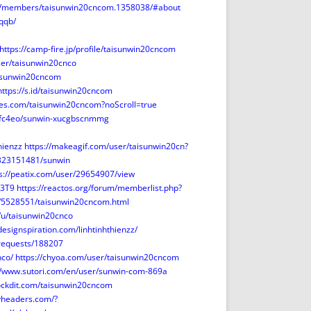
rd/members/taisunwin20cncom.1358038/#about
qqb/
https://camp-fire.jp/profile/taisunwin20cncom
ser/taisunwin20cnco
aisunwin20cncom
https://s.id/taisunwin20cncom
ses.com/taisunwin20cncom?noScroll=true
gvfc4eo/sunwin-xucgbscnmmg
hienzz
https://makeagif.com/user/taisunwin20cn?
0323151481/sunwin
s://peatix.com/user/29654907/view
F3T9
https://reactos.org/forum/memberlist.php?
s/5528551/taisunwin20cncom.html
it/u/taisunwin20cnco
designspiration.com/linhtinhthienzz/
s/requests/188207
nco/
https://chyoa.com/user/taisunwin20cncom
//www.sutori.com/en/user/sunwin-com-869a
ockdit.com/taisunwin20cncom
tyheaders.com/?