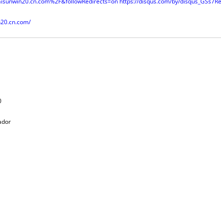
isunwin20.cn.com%2F&followRedirects=on
https://disqus.com/by/disqus_GSs7R
n20.cn.com/
0
tador