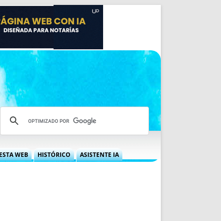
ESTA WEB
HISTÓRICO
ASISTENTE IA
A DGRN
QUÉ OFRECEMOS
 NIF
IDEARIO WEB
 LABORAL
QUIÉNES SOMOS
ÁBILES
HISTORIA