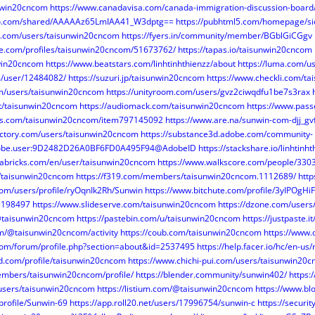
unwin20cncom
https://www.canadavisa.com/canada-immigration-discussion-boa
oo.com/shared/AAAAAz65LmIAA41_W3dptg==
https://pubhtml5.com/homepage/si
n.com/users/taisunwin20cncom
https://fyers.in/community/member/BGblGiCGgv
ne.com/profiles/taisunwin20cncom/51673762/
https://tapas.io/taisunwin20cncom
nwin20cncom
https://www.beatstars.com/linhtinhthienzz/about
https://luma.com/u
m/user/12484082/
https://suzuri.jp/taisunwin20cncom
https://www.checkli.com/t
om/users/taisunwin20cncom
https://unityroom.com/users/gvz2ciwqdfu1be7s3rax
st/taisunwin20cncom
https://audiomack.com/taisunwin20cncom
https://www.pas
ees.com/taisunwin20cncom/item797145092
https://www.are.na/sunwin-com-djj_
actory.com/users/taisunwin20cncom
https://substance3d.adobe.com/community-
.adobe.user:9D2482D26A0BF6FD0A495F94@AdobeID
https://stackshare.io/linhtinht
cabricks.com/en/user/taisunwin20cncom
https://www.walkscore.com/people/33
m/taisunwin20cncom
https://f319.com/members/taisunwin20cncom.1112689/
http
com/users/profile/ryOqnIk2Rh/Sunwin
https://www.bitchute.com/profile/3yIPOgHi
=198497
https://www.slideserve.com/taisunwin20cncom
https://dzone.com/user
/@taisunwin20cncom
https://pastebin.com/u/taisunwin20cncom
https://justpaste.
m/@taisunwin20cncom/activity
https://coub.com/taisunwin20cncom
https://www.
com/forum/profile.php?section=about&id=2537495
https://help.facer.io/hc/en-u
nd.com/profile/taisunwin20cncom
https://www.chichi-pui.com/users/taisunwin20c
embers/taisunwin20cncom/profile/
https://blender.community/sunwin402/
https:
g/users/taisunwin20cncom
https://listium.com/@taisunwin20cncom
https://www.bl
profile/Sunwin-69
https://app.roll20.net/users/17996754/sunwin-c
https://securi