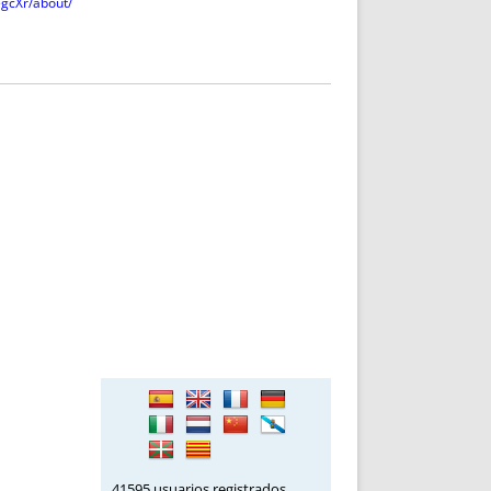
egcXr/about/
41595 usuarios registrados