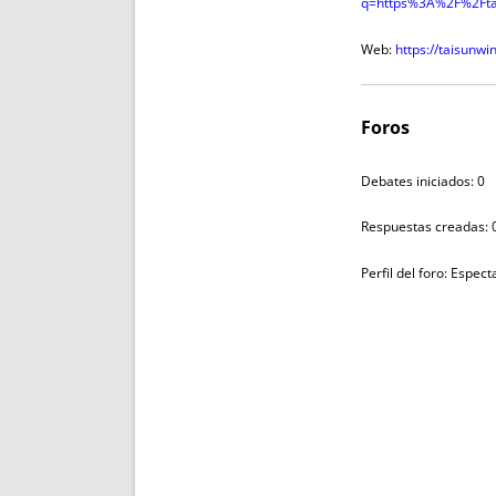
q=https%3A%2F%2Fta
Web:
https://taisunwi
Foros
Debates iniciados: 0
Respuestas creadas: 
Perfil del foro: Espec