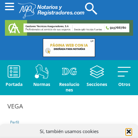
Portada
Normas
Resolucio
Secciones
Otros
nes
VEGA
Perfil
Sí, también usamos cookies
Debates iniciados