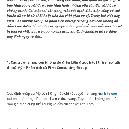
luật di trú Mỹ về độ tuổi, tình trạng hôn nhân, mối quan hệ giữa người
bảo lãnh và người được bảo lãnh hoặc những yêu cầu đối với hồ sơ
chứng minh. Chỉ một sai sót trong việc xác định điều kiện cũng có thể
khiến hồ sơ bị từ chối hoặc kéo dài thời gian xử lý. Trong bài viết này,
First Consulting Group sẽ phân tích những trường hợp con không đủ
điều kiện được bảo lãnh, các nguyên nhân phổ biến dẫn đến việc hồ sơ
bị loại và những lưu ý quan trọng giúp gia đình chuẩn bị hồ sơ đúng
quy định ngay từ đầu.
1. Các trường hợp con không đủ điều kiện được bảo lãnh theo luật
di trú Mỹ – Phân tích từ First Consulting Group
Quy định nhập cư Mỹ có những tiêu chí xét duyệt rõ ràng mà
bảo con
cái
phải đáp ứng để được cha mẹ đưa sang. Tuy nhiên, không phải lúc
nào gia đình cũng hiểu đúng và đầy đủ các yêu cầu này.