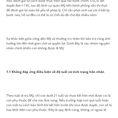
Việc đánh giá tư cách được thực hiện qua hai bước chính: USCIS xét
duyệt đơn I-130, sau đó lãnh sự quán Mỹ tiến hành phỏng vấn thị thực
để đánh giá lại toàn bộ yếu tố pháp lý. Chỉ cần phát sinh sai sót ở bất kỳ
bước nào, hồ sơ đều có thể bị từ chối dù đã chờ đợi nhiều năm.
Sự khác biệt giữa công dân Mỹ và thường trú nhân khi bảo trợ cũng ảnh
hưởng lớn đến thời gian chờ và quyền lợi. Dưới đây là các nhóm nguyên
nhân chính khiến con không được đi Mỹ.
1.1 Không đáp ứng điều kiện về độ tuổi và tình trạng hôn nhân
Theo luật di trú Mỹ, chỉ con dưới 21 tuổi và chưa kết hôn mới được coi là
con phụ thuộc để cha mẹ đưa sang. Nếu trường hợp con quá tuổi hoặc
con mất tư cách bảo lãnh khi kết hôn trước khi visa được duyệt, con sẽ bị
loại khỏi diện con phụ thuộc. Đây là quy định cứng, không có ngoại lệ.