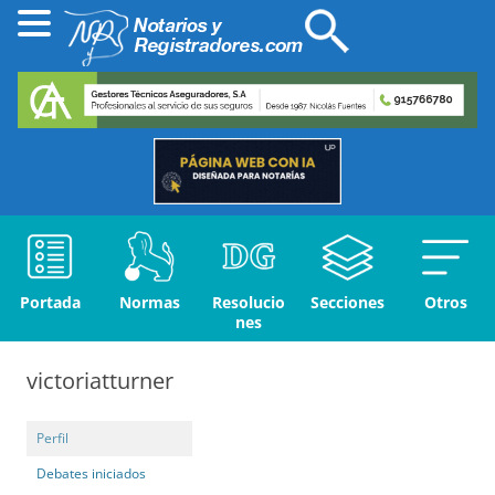
Portada
Normas
Resolucio
Secciones
Otros
nes
victoriatturner
Perfil
Debates iniciados