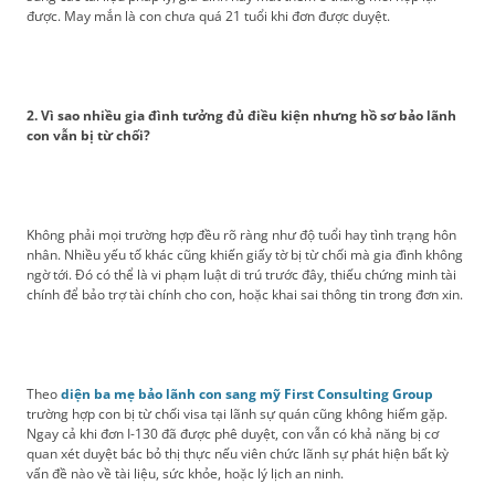
được. May mắn là con chưa quá 21 tuổi khi đơn được duyệt.
2. Vì sao nhiều gia đình tưởng đủ điều kiện nhưng hồ sơ bảo lãnh
con vẫn bị từ chối?
Không phải mọi trường hợp đều rõ ràng như độ tuổi hay tình trạng hôn
nhân. Nhiều yếu tố khác cũng khiến giấy tờ bị từ chối mà gia đình không
ngờ tới. Đó có thể là vi phạm luật di trú trước đây, thiếu chứng minh tài
chính để bảo trợ tài chính cho con, hoặc khai sai thông tin trong đơn xin.
Theo
diện ba mẹ bảo lãnh con sang mỹ First Consulting Group
trường hợp con bị từ chối visa tại lãnh sự quán cũng không hiếm gặp.
Ngay cả khi đơn I-130 đã được phê duyệt, con vẫn có khả năng bị cơ
quan xét duyệt bác bỏ thị thực nếu viên chức lãnh sự phát hiện bất kỳ
vấn đề nào về tài liệu, sức khỏe, hoặc lý lịch an ninh.