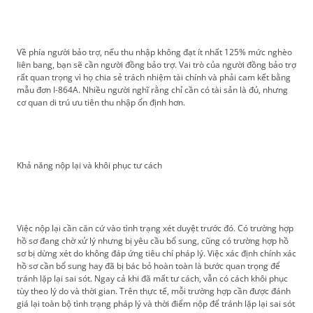
Về phía người bảo trợ, nếu thu nhập không đạt ít nhất 125% mức nghèo
liên bang, bạn sẽ cần người đồng bảo trợ. Vai trò của người đồng bảo trợ
rất quan trọng vì họ chia sẻ trách nhiệm tài chính và phải cam kết bằng
mẫu đơn I-864A. Nhiều người nghĩ rằng chỉ cần có tài sản là đủ, nhưng
cơ quan di trú ưu tiên thu nhập ổn định hơn.
Khả năng nộp lại và khôi phục tư cách
Việc nộp lại cần căn cứ vào tình trạng xét duyệt trước đó. Có trường hợp
hồ sơ đang chờ xử lý nhưng bị yêu cầu bổ sung, cũng có trường hợp hồ
sơ bị dừng xét do không đáp ứng tiêu chí pháp lý. Việc xác định chính xác
hồ sơ cần bổ sung hay đã bị bác bỏ hoàn toàn là bước quan trọng để
tránh lặp lại sai sót. Ngay cả khi đã mất tư cách, vẫn có cách khôi phục
tùy theo lý do và thời gian. Trên thực tế, mỗi trường hợp cần được đánh
giá lại toàn bộ tình trạng pháp lý và thời điểm nộp để tránh lặp lại sai sót