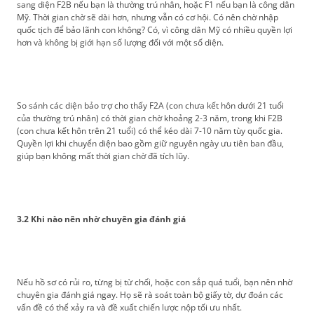
sang diện F2B nếu bạn là thường trú nhân, hoặc F1 nếu bạn là công dân
Mỹ. Thời gian chờ sẽ dài hơn, nhưng vẫn có cơ hội. Có nên chờ nhập
quốc tịch để bảo lãnh con không? Có, vì công dân Mỹ có nhiều quyền lợi
hơn và không bị giới hạn số lượng đối với một số diện.
So sánh các diện bảo trợ cho thấy F2A (con chưa kết hôn dưới 21 tuổi
của thường trú nhân) có thời gian chờ khoảng 2-3 năm, trong khi F2B
(con chưa kết hôn trên 21 tuổi) có thể kéo dài 7-10 năm tùy quốc gia.
Quyền lợi khi chuyển diện bao gồm giữ nguyên ngày ưu tiên ban đầu,
giúp bạn không mất thời gian chờ đã tích lũy.
3.2 Khi nào nên nhờ chuyên gia đánh giá
Nếu hồ sơ có rủi ro, từng bị từ chối, hoặc con sắp quá tuổi, bạn nên nhờ
chuyên gia đánh giá ngay. Họ sẽ rà soát toàn bộ giấy tờ, dự đoán các
vấn đề có thể xảy ra và đề xuất chiến lược nộp tối ưu nhất.