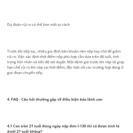
Dự đoán rủi ro có thể làm mất tư cách
Trước khi tiếp tục, nhiều gia đình băn khoăn nên nộp hay chờ để giảm
rủi ro. Việc xác định thời điểm nộp phù hợp cần dựa trên độ tuổi, tình
trạng hôn nhân và tiến độ xét duyệt. Một đánh giá trước khi nộp sẽ giúp
hạn chế rủi ro khi nộp sai thời điểm, đặc biệt với các trường hợp đang ở
giai đoạn chuyển tiếp.
4. FAQ - Câu hỏi thường gặp về điều kiện bảo lãnh con
4.1 Con tròn 21 tuổi đúng ngày nộp đơn I-130 thì có được tính là
dưới 21 tuổi không?