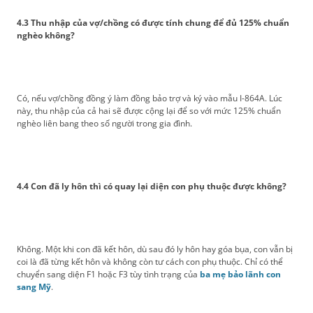
4.3 Thu nhập của vợ/chồng có được tính chung để đủ 125% chuẩn
nghèo không?
Có, nếu vợ/chồng đồng ý làm đồng bảo trợ và ký vào mẫu I-864A. Lúc
này, thu nhập của cả hai sẽ được cộng lại để so với mức 125% chuẩn
nghèo liên bang theo số người trong gia đình.
4.4 Con đã ly hôn thì có quay lại diện con phụ thuộc được không?
Không. Một khi con đã kết hôn, dù sau đó ly hôn hay góa bụa, con vẫn bị
coi là đã từng kết hôn và không còn tư cách con phụ thuộc. Chỉ có thể
chuyển sang diện F1 hoặc F3 tùy tình trạng của
ba mẹ bảo lãnh con
sang Mỹ
.