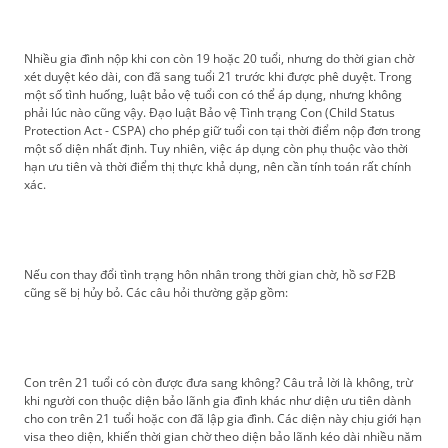
Nhiều gia đình nộp khi con còn 19 hoặc 20 tuổi, nhưng do thời gian chờ
xét duyệt kéo dài, con đã sang tuổi 21 trước khi được phê duyệt. Trong
một số tình huống, luật bảo vệ tuổi con có thể áp dụng, nhưng không
phải lúc nào cũng vậy. Đạo luật Bảo vệ Tình trạng Con (Child Status
Protection Act - CSPA) cho phép giữ tuổi con tại thời điểm nộp đơn trong
một số diện nhất định. Tuy nhiên, việc áp dụng còn phụ thuộc vào thời
hạn ưu tiên và thời điểm thị thực khả dụng, nên cần tính toán rất chính
xác.
Nếu con thay đổi tình trạng hôn nhân trong thời gian chờ, hồ sơ F2B
cũng sẽ bị hủy bỏ. Các câu hỏi thường gặp gồm:
Con trên 21 tuổi có còn được đưa sang không? Câu trả lời là không, trừ
khi người con thuộc diện bảo lãnh gia đình khác như diện ưu tiên dành
cho con trên 21 tuổi hoặc con đã lập gia đình. Các diện này chịu giới hạn
visa theo diện, khiến thời gian chờ theo diện bảo lãnh kéo dài nhiều năm