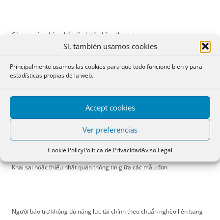
Các nguyên nhân phổ biến khiến hồ sơ bị loại:
Sí, también usamos cookies
Principalmente usamos las cookies para que todo funcione bien y para
estadísticas propias de la web.
Con từng vi phạm luật di trú hoặc ở quá hạn tại Mỹ
Accept cookies
Người được bảo lãnh có tiền án/vi phạm hình sự hoặc yếu tố an ninh
Ver preferencias
Cookie Policy
Política de Privacidad
Aviso Legal
Khai sai hoặc thiếu nhất quán thông tin giữa các mẫu đơn
Người bảo trợ không đủ năng lực tài chính theo chuẩn nghèo liên bang