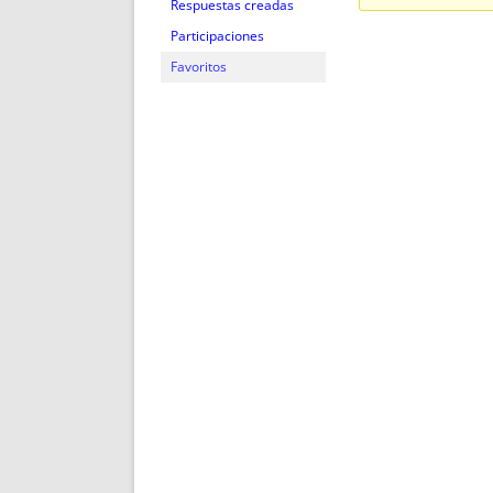
ENRIQUECIDAS
TITULARES 
Respuestas creadas
NO DESESPERES
CAT
Participaciones
A MANO
SUCESIONES 
Favoritos
FUTURAS NORMAS
GEORREFE
ALQUILE
TRI
LH Y C
¿SABIA
FRANCI
BÚSQUED