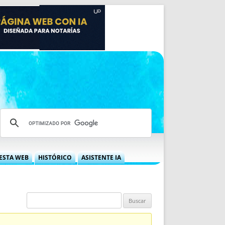
ESTA WEB
HISTÓRICO
ASISTENTE IA
A DGRN
QUÉ OFRECEMOS
 NIF
IDEARIO WEB
 LABORAL
QUIÉNES SOMOS
ÁBILES
HISTORIA