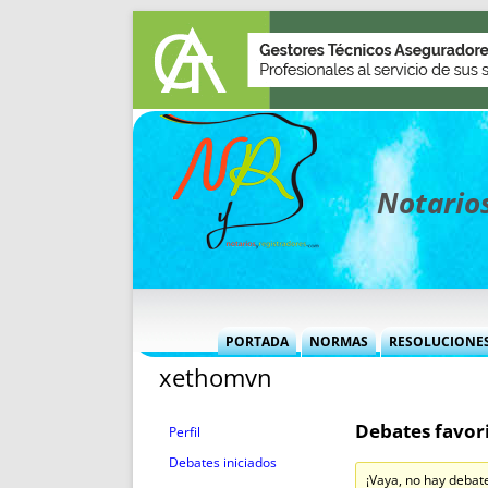
Notarios
PORTADA
NORMAS
RESOLUCIONE
xethomvn
MÁS USADAS (CUADRO)
INFORMES 
INFORMES MENSUALES
VOCES P
Debates favori
MÁS DESTACADAS
VOCES M
Perfil
TITULARES DESDE 2002
TITULARES
Debates iniciados
¡Vaya, no hay debat