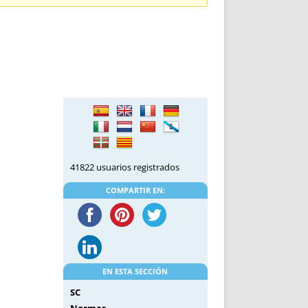
DE INICIO
PREMIO NYR
VORITOS
CONVENCIONES ANUALES
A IRPF
NUEVA ETAPA
AS
POLÍTICA DE PRIVACIDAD
IJUELAS
AVISO LEGAL
POTECA
REPORTAR INCIDENCIA
PERES
LOGOTIPO
CES
ENTREVISTAS
SONRISA
41822 usuarios registrados
ENVÍA CORREO
CANALES DE VÍDEO
COMPARTIR EN:
EN ESTA SECCIÓN
SC