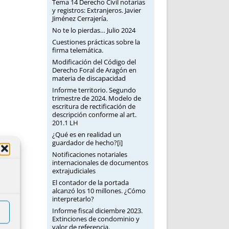
Tema 14 Derecho Civil notarias
y registros: Extranjeros. Javier
Jiménez Cerrajería.
No te lo pierdas… Julio 2024
Cuestiones prácticas sobre la
firma telemática.
Modificación del Código del
Derecho Foral de Aragón en
materia de discapacidad
Informe territorio. Segundo
trimestre de 2024. Modelo de
escritura de rectificación de
descripción conforme al art.
201.1 LH
¿Qué es en realidad un
guardador de hecho?[i]
Notificaciones notariales
internacionales de documentos
extrajudiciales
El contador de la portada
alcanzó los 10 millones. ¿Cómo
interpretarlo?
Informe fiscal diciembre 2023.
Extinciones de condominio y
valor de referencia.