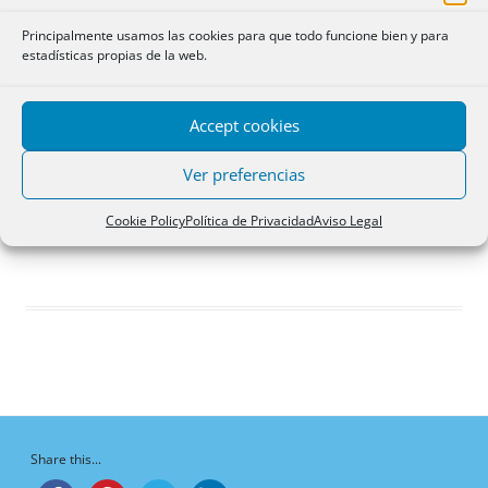
Debates iniciados
Principalmente usamos las cookies para que todo funcione bien y para
Respuestas creadas
estadísticas propias de la web.
Participaciones
Favoritos
Accept cookies
Debates del foro
iniciados
Ver preferencias
¡Vaya, no hay debates aquí!
Cookie Policy
Política de Privacidad
Aviso Legal
Share this...