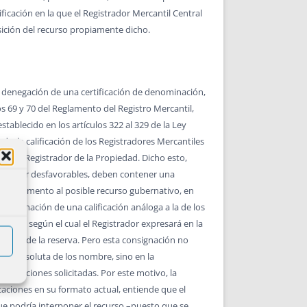
ificación en la que el Registrador Mercantil Central
sición del recurso propiamente dicho.
a denegación de una certificación de denominación,
s 69 y 70 del Reglamento del Registro Mercantil,
establecido en los artículos 322 al 329 de la Ley
ad a la calificación de los Registradores Mercantiles
ción del Registrador de la Propiedad. Dicho esto,
aso de ser desfavorables, deben contener una
de fundamento al posible recurso gubernativo, en
consignación de una calificación análoga a la de los
antil, según el cual el Registrador expresará en la
gación de la reserva. Pero esta consignación no
dad absoluta de los nombre, sino en la
nominaciones solicitadas. Por este motivo, la
icaciones en su formato actual, entiende que el
ue podría interponer el recurso –puesto que se