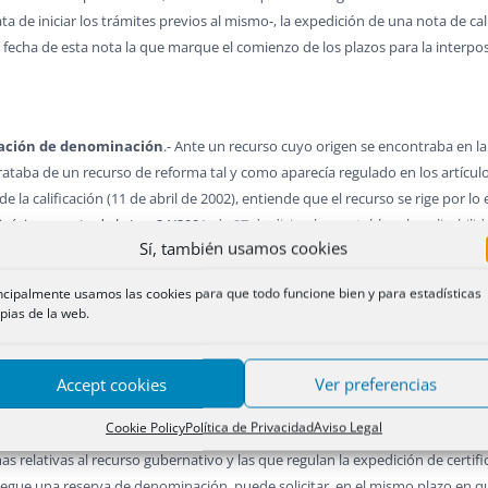
a de iniciar los trámites previos al mismo-, la expedición de una nota de cal
a fecha de esta nota la que marque el comienzo de los plazos para la interpo
icación de denominación
.- Ante un recurso cuyo origen se encontraba en l
rataba de un recurso de reforma tal y como aparecía regulado en los artículo
e la calificación (11 de abril de 2002), entiende que el recurso se rige por lo 
igésima cuarta de la Ley 24/2001, de 27 de diciembre, establece la aplicabilid
Sí, también usamos cookies
ección 5ª del capítulo IX bis del título V para los recursos contra la califica
ciones realizadas por los Registradores Mercantiles Provinciales, que, en el c
ncipalmente usamos las cookies para que todo funcione bien y para estadísticas
idos y su naturaleza, así como su íntegra motivación jurídica, que servirá 
pias de la web.
rador Mercantil Central tienen un carácter esquemático, incompatible con la 
quemático que se acentúa en el artículo 409 del Reglamento del Registro Merc
igura registrada, añadiendo los preceptos legales en los que se basa la dene
Accept cookies
Ver preferencias
s concretos de la denegación, especialmente cuando se basa, no en la identi
Cookie Policy
Política de Privacidad
Aviso Legal
e identidad, o cuando se expide certificación favorable de una sola de las de
s relativas al recurso gubernativo y las que regulan la expedición de certif
niegue una reserva de denominación, puede solicitar, en el mismo plazo en q