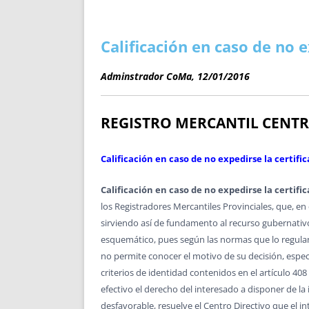
ENRIQUECIDAS
TITULARES 
NO DESESPERES
CAT
A MANO
SUCESIONES 
Calificación en caso de no 
FUTURAS NORMAS
GEORREFE
Adminstrador CoMa, 12/01/2016
ALQUILE
TRI
LH Y C
REGISTRO MERCANTIL CENT
¿SABIA
FRANCI
Calificación en caso de no expedirse la certif
BÚSQUED
Calificación en caso de no expedirse la certif
los Registradores Mercantiles Provinciales, que, en
sirviendo así de fundamento al recurso gubernativo
esquemático, pues según las normas que lo regulan d
no permite conocer el motivo de su decisión, espec
criterios de identidad contenidos en el artículo 40
efectivo el derecho del interesado a disponer de la 
desfavorable, resuelve el Centro Directivo que el 