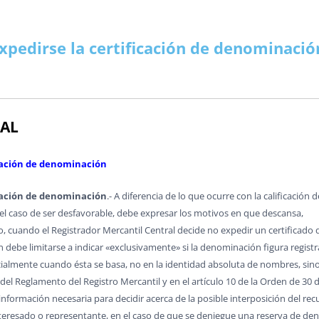
MERCANTIL-BM
OPOSICIONES
FACEBOOK
CUADRO ALTERNATIVO
CASOS PRÁCTICOS REGISTRO
NYR PAGINA 
INFORMES OPOSICIONES
OTROS TEMAS O.M.
POR IMPUESTOS
MODELOS O.R.
VARIOS O.N.
ALUÑA
DOCTRINA
TWITTER
DGRN 2017
INDICE CASOS JC CASAS
NYR A FA
RESÚMENES LEYES
COLABORADORES
SENTENCIAS O.M.
MAPAS FISCALES
TEMAS
Y DONACIONES
CONSUMO Y DERECHO
HAZTE USUARIO/A
A MANO
DICTAMENES INTERNAC.
PLUSVALÍ
INFORMES PERIÓDICOS
ARTÍCULOS DOCTRINA
ARTÍCULOS FISCAL
PROMOCIONES
MODELOS O.M.
VERSOS
expedirse la certificación de denominació
RENCIACIÓN
INTERNACIONAL
RANKINGS
CONSUMO
MODELOS REGISTROS
FECH
PÁGINAS ESPECIALES
CLÁUSULAS DE HIPOTECA
TRATADOS INTER.
NORMAS FISCAL
VARIOS O.M.
VARIOS O.R
VARIOS
LIBROS
R (NRUA)
DERECHO EUROPEO
ENTREVISTAS
COMPARATIVAS ARTÍCULOS
MODELOS MERCANTIL
CALCULA H
INFORMES MENSUALES F.N.
REVISTA DERECHO CIVIL
SENTENCIAS FISCAL
ARTÍCULOS CYD
ARTÍCULOS D.E.
PINCELADAS
BUTOS
AULA SOCIAL
CONCURSOS
TERRITORIO
REDACCIÓN JURÍDICA
CUOTA HI
VARIOS F.N.
VARIOS DOCTRINA
ARTÍCULOS INTER.
NORMATIVA D.E.
VARIOS FISCAL
NORMAS CYD
ARTÍCULOS
ATASTRO
OPINIÓN
CORREO
¡SABÍAS QUÉ?
NODESES
TEMAS PRÁCTICOS
DISPOSICIONES
PAÍSES
RAL
S QUÉ…?
FUTURAS NORMAS
ENLA
INFORMES MENSUALES F.N.
DICTÁMENES INTERNAC.
COLABORADORES
SCO SENA
TERRITORIO
INFORMES PERIODICOS
PÁGINAS ESPECIALES
VARIOS INTER.
VARIOS CYD
icación de denominación
A EN BOE
RINCÓN LITERARIO
ARTÍCULOS TERRITORIO
VARIOS F.N.
HERRAMIENTAS
icación de denominación
.- A diferencia de lo que ocurre con la calificación d
 el caso de ser desfavorable, debe expresar los motivos en que descansa,
NORMAS TERRITORIO
, cuando el Registrador Mercantil Central decide no expedir un certificado 
VARIOS TERRITORIO
ebe limitarse a indicar «exclusivamente» si la denominación figura registra
ialmente cuando ésta se basa, no en la identidad absoluta de nombres, sino 
8 del Reglamento del Registro Mercantil y en el artículo 10 de la Orden de 30 
información necesaria para decidir acerca de la posible interposición del rec
interesado o representante, en el caso de que se deniegue una reserva de de