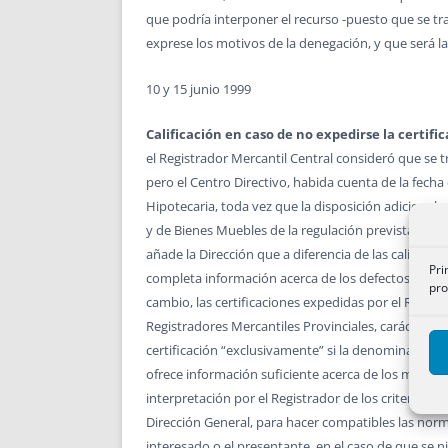
que podría interponer el recurso -puesto que se trat
exprese los motivos de la denegación, y que será l
10 y 15 junio 1999
Calificación en caso de no expedirse la certif
el Registrador Mercantil Central consideró que se t
pero el Centro Directivo, habida cuenta de la fecha d
Hipotecaria, toda vez que la disposición adicional v
y de Bienes Muebles de la regulación prevista en la s
añade la Dirección que a diferencia de las califica
Pri
completa información acerca de los defectos advert
pro
cambio, las certificaciones expedidas por el Regist
Registradores Mercantiles Provinciales, carácter es
certificación “exclusivamente” si la denominación f
ofrece información suficiente acerca de los motivo
interpretación por el Registrador de los criterios d
Dirección General, para hacer compatibles las norma
interesado o el presentante, en el caso de que se 