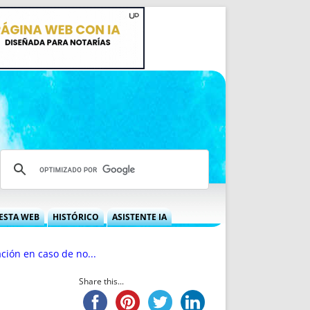
ESTA WEB
HISTÓRICO
ASISTENTE IA
A DGRN
QUÉ OFRECEMOS
ación en caso de no...
 NIF
IDEARIO WEB
 LABORAL
QUIÉNES SOMOS
Share this...
ÁBILES
HISTORIA