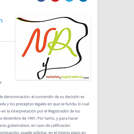
DE INICIO
PREMIO NYR
VORITOS
CONVENCIONES ANUALES
A IRPF
NUEVA ETAPA
n
AS
POLÍTICA DE PRIVACIDAD
IJUELAS
AVISO LEGAL
POTECA
REPORTAR INCIDENCIA
PERES
LOGOTIPO
CES
ENTREVISTAS
SONRISA
ENVÍA CORREO
CANALES DE VÍDEO
e
de denominación, el contenido de su decisión es
da y los preceptos legales en que se funda, lo cual
en la interpretación por el Registrador de los
de diciembre de 1991. Por tanto, y para hacer
urso gubernativo, en caso de calificación
nominación, puede solicitar, en el mismo plazo en