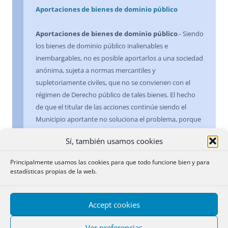
Aportaciones de bienes de dominio público
Aportaciones de bienes de dominio público
.- Siendo
los bienes de dominio público inalienables e
inembargables, no es posible aportarlos a una sociedad
anónima, sujeta a normas mercantiles y
supletoriamente civiles, que no se convienen con el
régimen de Derecho público de tales bienes. El hecho
de que el titular de las acciones continúe siendo el
Municipio aportante no soluciona el problema, porque
la sociedad constituida sería un ente distinto del
Sí, también usamos cookies
Municipio. Es igualmente defectuosa, por inducir a
confusión en cuanto a la cifra del capital, la adscripción
Principalmente usamos las cookies para que todo funcione bien y para
a la sociedad de otros bienes, además de los aportados,
estadísticas propias de la web.
sin que para esta masa de bienes se prevean reglas
estatutarias suficientes.
Accept cookies
12 septiembre 1985
Ver preferencias