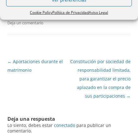
Cookie Policy
Política de Privacidad
Aviso Legal
15/01/2016
Deja un comentario
Navegación
←
Aportaciones durante el
Constitución por sociedad de
de
matrimonio
responsabilidad limitada,
entradas
para garantizar el precio
aplazado en la compra de
sus participaciones
→
Deja una respuesta
Lo siento, debes estar
conectado
para publicar un
comentario.