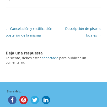
Navegación
←
Cancelación y rectificación
Descripción de pisos o
de
posterior de la misma
locales
→
entradas
Deja una respuesta
Lo siento, debes estar
conectado
para publicar un
comentario.
Share this...