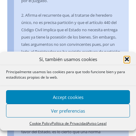
por el Juzgado.
2. Afirma el recurrente que, al tratarse de heredero
único, no es precisa partición y que el artículo 440 del
Código Civil implica que el Estado no necesita entrega
pues ya tiene la posesión de los bienes. Sin embargo,
tales argumentos no son convincentes pues, por un
lado, el Registrador no ha exigido escritura de partición,
Sí, también usamos cookies
que sería improcedente, pues, al tratarse de heredero
único, nada hay que partir, y, por otro, la posesión
Principalmente usamos las cookies para que todo funcione bien y para
civilísima a que se refiere el artículo 440 del Código Civil
estadísticas propias de la web.
no supone la supresión de formalidades
complementarias.
Accept cookies
3. Por otro lado, y sin entrar en la finalidad pretendida,
ya que podría justificarse desde múltiples puntos de
Ver preferencias
vista, teniendo en cuenta la diversidad de opiniones
Cookie Policy
Política de Privacidad
Aviso Legal
doctrinales sobre la naturaleza de este llamamiento a
favor del Estado, es lo cierto que una norma