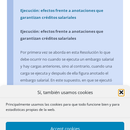
Ejecución: efectos frente a anotaciones que
garantizan créditos salariales
Ejecución: efectos frente a anotaciones que
garantizan créditos salariales
Por primera vez se aborda en esta Resolución lo que
debe ocurrir no cuando se ejecuta un embargo salarial
y hay cargas anteriores, sino al contrario, cuando una
carga se ejecuta y después de ella figura anotado el
embargo salarial. En este supuesto, en que se ejecutó
una hipoteca, la Dirección no ve inconveniente en que
Sí, también usamos cookies
se cancele la anotación posterior, pues entiende que al
titular de ésta, si quiere hacer valer su preferencia, es al
Principalmente usamos las cookies para que todo funcione bien y para
que incumbe la carga de acudir a la ejecución e imponer
estadísticas propias de la web.
la tercería, puesto que el Juez no puede apreciar de
oficio la preferencia. Y añade que, siendo el embargo
Accept cookies
una simple medida cautelar, en el caso de entrar en