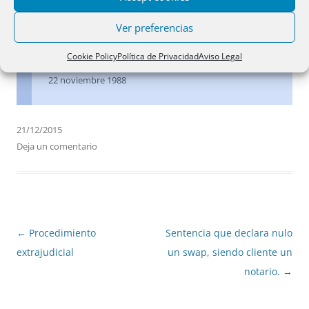
colisión con otra mutación jurídico-real esta
Ver preferencias
concurrencia habrá de resolverse por la regla
prior
tempore
.
Cookie Policy
Política de Privacidad
Aviso Legal
22 noviembre 1988
21/12/2015
Deja un comentario
Navegación
←
Procedimiento
Sentencia que declara nulo
de
extrajudicial
un swap, siendo cliente un
entradas
notario.
→