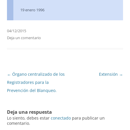
19 enero 1996
04/12/2015
Deja un comentario
Navegación
←
Órgano centralizado de los
Extensión
→
de
Registradores para la
entradas
Prevención del Blanqueo.
Deja una respuesta
Lo siento, debes estar
conectado
para publicar un
comentario.