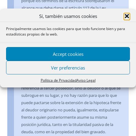
porque los términos de la escritura sobrepasaron el
alcance que debe darse al artículo 112 de la Ley
Hipotecaria, respecto a las mejoras hechas por un
Sí, también usamos cookies
tercero.
Principalmente usamos las cookies para que todo funcione bien y para
estadísticas propias de la web.
23 y 26 octubre 1987
Extensión a una obra nueva futura
.- Vulneraría el
Accept cookies
artículo 112 de la Ley Hipotecaria la previsión por la que
se extendiera la hipoteca a las nuevas construcciones
Ver preferencias
realizadas sobre la finca hipotecada por el tercer
Política de Privacidad
Aviso Legal
poseedor, pero en la cláusula debatida no se hace
referencia al tercer poseedor, sino al deudor o al que se
subrogue en su lugar, y no hay razón para que lo que
puede pactarse sobre la extensión de la hipoteca frente
al deudor originario no pueda, igualmente, estipularse
frente a quien posteriormente asume su misma
posición jurídica, tanto en la titularidad pasiva de la
deuda, como en la propiedad del bien gravado.