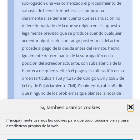
subrogación una vez comenzado el procedimiento de
subasta de bienes inmuebles, se comprueba
claramente si se tiene en cuenta que esa situación no
difiere demasiado de la que se origina en el supuesto
legalmente previsto que se produce cuando cualquier
acreedor hipotecario con rango posterior al del actor
procede al pago de la deuda antes del remate, hecho
igualmente determinante de la subrogación en la
posición del acreedor actuante, con subsistencia de la
hipoteca de quien verificó el pago y sin alteración en su
orden (artículos 1.158 y 1.210 del Código Civil y 659.3 de
la Ley de Enjuiciamiento Civil). Finalmente, cabe añadir
que ninguno de los problemas que plantea la nota de
calificación existen cuando la hipoteca en garantía de la
Sí, también usamos cookies
fianza se constituye sobre una finca diferente de la que
se hipoteca en garantía de la obligación principal, lo que
Principalmente usamos las cookies para que todo funcione bien y para
demuestra la diferencia de los vínculos y la posibilidad
estadísticas propias de la web.
de inscribir la operación cuestionada.