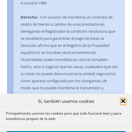
4 octubre 1989
Derecho
.- Con ocasión de inscribirse un contrato de
cesión de bienes a cambio de unas prestaciones,
denegando el Registrador la condición resolutoria que
se estableció para garantizar el pago de éstas, la
Dirección afirma que en el Registro de la Propiedad
español no se inscriben abstractamente las
titularidades reales inmobiliarias, sino el completo
hecho, acto o negocio que las causa, cualquiera que sea
su clase; no puede desconocerse la unidad negocial tal
como aparece configurada por los otorgantes, de
modo que no puede inscribirse la transmisión y
denegarse el acceso registral de la cautela resolutoria,
Sí, también usamos cookies
por cuanto ello implica la alteración del equilibrio
negocial pretendido y atribuir al negocio efectos
Principalmente usamos las cookies para que todo funcione bien y para
distintos de los queridos por los interesados.
estadísticas propias de la web.
16 octubre 1989