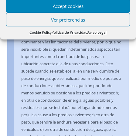
Accept cookies
Derecho
.- La inscripción del derecho de servidumbre
Ver preferencias
debe expresar su extensión, límites y demás
características configuradoras, como presupuesto
Cookie Policy
Política de Privacidad
Aviso Legal
básico para la fijación de los derechos del predio
dominante y las limitaciones del sirviente, por lo que no
será inscribible si quedan indeterminados aspectos tan
importantes como la anchura de los pasos, su
ubicación concreta o la de unas conducciones. Esto
sucede cuando se establece: a) en una servidumbre de
paso de energía, que se realizará por medio de postes o
de conducciones subterráneas que irán por donde
menos perjuicio se ocasione a los predios sirvientes; b)
en otra de conducción de energía, aguas potables y
residuales, que se instalará por el lugar donde menos
perjuicio cause a los predios sirvientes; c) en otra de
paso, que tendrá la anchura necesaria para el paso de
vehículos; d) en otra de conducción de aguas, que irá