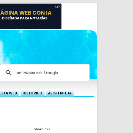
ESTA WEB
HISTÓRICO
ASISTENTE IA
A DGRN
QUÉ OFRECEMOS
 NIF
IDEARIO WEB
 LABORAL
QUIÉNES SOMOS
ÁBILES
HISTORIA
Share this...