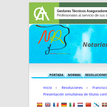
Notarios
PORTADA
NORMAS
RESOLUCIONE
MÁS USADAS (CUADRO)
INFORMES 
Inicio
»
Resoluciones
»
Francisc
INFORMES MENSUALES
VOCES P
Presentación simultánea de títulos cont
MÁS DESTACADAS
VOCES M
TITULARES DESDE 2002
TITULARES