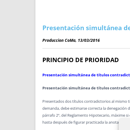
ENRIQUECIDAS
TITULARES 
NO DESESPERES
CAT
A MANO
SUCESIONES 
FUTURAS NORMAS
GEORREFE
Presentación simultánea de
ALQUILE
TRI
Produccion CoMa, 13/03/2016
LH Y C
¿SABIA
PRINCIPIO DE PRIORIDAD
FRANCI
BÚSQUED
Presentación simultánea de títulos contradict
Presentación simultánea de títulos contradict
Presentados dos títulos contradictorios al mismo t
demanda, debe estimarse correcta la denegación de 
párrafo 2º, del Reglamento Hipotecario, máxime si 
hasta después de figurar practicada la anotación 