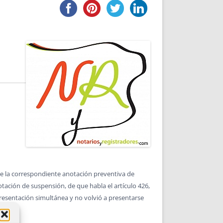
DE INICIO
PREMIO NYR
VORITOS
CONVENCIONES ANUALES
A IRPF
NUEVA ETAPA
AS
POLÍTICA DE PRIVACIDAD
IJUELAS
AVISO LEGAL
POTECA
REPORTAR INCIDENCIA
PERES
LOGOTIPO
CES
ENTREVISTAS
SONRISA
ENVÍA CORREO
CANALES DE VÍDEO
de la correspondiente anotación preventiva de
tación de suspensión, de que habla el artículo 426,
presentación simultánea y no volvió a presentarse