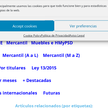
ncipalmente usamos las cookies para que todo funcione bien y para estadísticas
pias de la web.
Accept cookies
Ver preferencias
Propiedad 1 (A-E)
Propiedad 2 (F-Z)
Cookie Policy
Política de Privacidad
Aviso Legal
OE
Mercantil
Muebles e HMyPSD
Mercantil (A a L)
Mercantil (M a Z)
Por titulares
Ley 13/2015
r meses
+ Destacadas
s internacionales
Futuras
Artículos relacionados (por etiquetas):