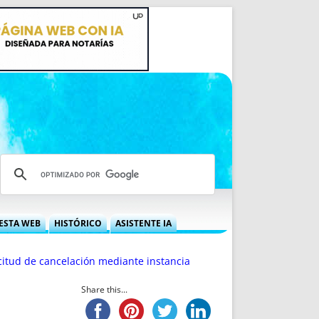
ESTA WEB
HISTÓRICO
ASISTENTE IA
A DGRN
QUÉ OFRECEMOS
citud de cancelación mediante instancia
 NIF
IDEARIO WEB
 LABORAL
QUIÉNES SOMOS
Share this...
ÁBILES
HISTORIA