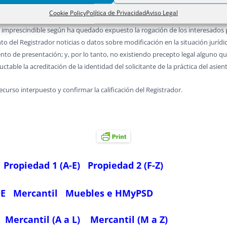
ión de usufructo con la consiguiente consolidación del dominio sobre finca
Cookie Policy
Política de Privacidad
Aviso Legal
 defunción expedido por el funcionario competente del Registro Civil acredite l
), es imprescindible según ha quedado expuesto la rogación de los interesados
o del Registrador noticias o datos sobre modificación en la situación jurídi
nto de presentación; y, por lo tanto, no existiendo precepto legal alguno q
table la acreditación de la identidad del solicitante de la práctica del asien
curso interpuesto y confirmar la calificación del Registrador.
Propiedad 1 (A-E)
Propiedad 2 (F-Z)
OE
Mercantil
Muebles e HMyPSD
Mercantil (A a L)
Mercantil (M a Z)