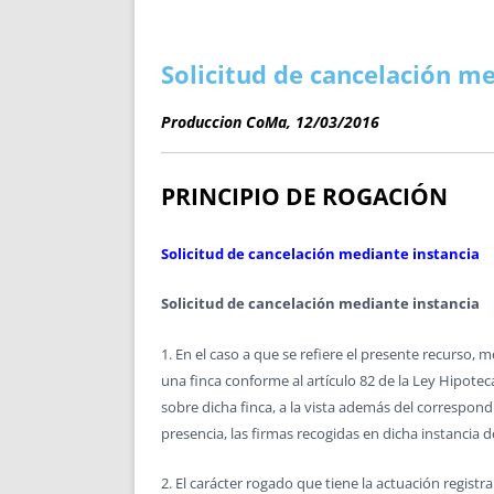
ENRIQUECIDAS
TITULARES 
NO DESESPERES
CAT
A MANO
SUCESIONES 
Solicitud de cancelación m
FUTURAS NORMAS
GEORREFE
Produccion CoMa, 12/03/2016
ALQUILE
TRI
LH Y C
PRINCIPIO DE ROGACIÓN
¿SABIA
FRANCI
Solicitud de cancelación mediante instancia
BÚSQUED
Solicitud de cancelación mediante instancia
1. En el caso a que se refiere el presente recurso,
una finca conforme al artículo 82 de la Ley Hipotec
sobre dicha finca, a la vista además del correspondi
presencia, las firmas recogidas en dicha instancia 
2. El carácter rogado que tiene la actuación regist