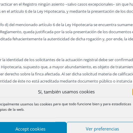
cticar en el Registro ningún asiento –salvo casos excepcionales– sin que h
en el artículo 6 de la Ley Hipotecaria, y mediante la presentación de los d
fo d) del mencionado artículo 6 de la Ley Hipotecaria se encuentra sumament
el Reglamento, queda justificada por la sola presentación de los documentos e
editada fehacientemente la autenticidad de dicha rogación y, por ende, la id
r la identidad de los solicitantes de la actuación registral debe ser confirm
ey Hipotecaria, supuesto que, a mayor abundamiento, es objeto de tratamient
ier derecho sobre la finca afectada. Al ser dicha solicitud materia de calificac
a identidad de éste no está acreditada mediante documento público o instanci
Sí, también usamos cookies
itantes de la actuación registral debe ser confirmada en el primer caso dad
ncipalmente usamos las cookies para que todo funcione bien y para estadísticas
 de realizarse a instancia de titular registral tratándose de un supuesto de 
pias de la web.
ilmente podría calificarse que la solicitud de cancelación la realiza el legitima
privada con firma notarialmente legitimada o ratificada ante el Registrado
Accept cookies
Ver preferencias