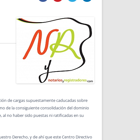
DE INICIO
PREMIO NYR
VORITOS
CONVENCIONES ANUALES
A IRPF
NUEVA ETAPA
AS
POLÍTICA DE PRIVACIDAD
IJUELAS
AVISO LEGAL
POTECA
REPORTAR INCIDENCIA
PERES
LOGOTIPO
CES
ENTREVISTAS
SONRISA
ENVÍA CORREO
CANALES DE VÍDEO
celación de cargas supuestamente caducadas sobre
como de la consiguiente consolidación del dominio
, al no haber sido puestas ni ratificadas en su
nuestro Derecho, y de ahí que este Centro Directivo