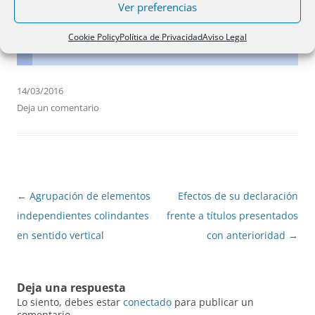
Ver preferencias
procedimiento.
Cookie Policy
Política de Privacidad
Aviso Legal
15 julio 1991
14/03/2016
Deja un comentario
Navegación
←
Agrupación de elementos
Efectos de su declaración
de
independientes colindantes
frente a títulos presentados
entradas
en sentido vertical
con anterioridad
→
Deja una respuesta
Lo siento, debes estar
conectado
para publicar un
comentario.