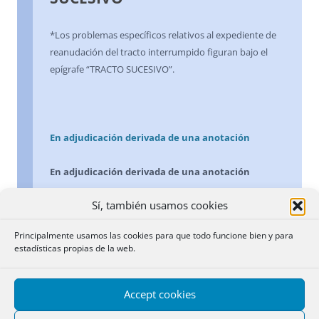
*Los problemas específicos relativos al expediente de
reanudación del tracto interrumpido figuran bajo el
epígrafe “TRACTO SUCESIVO”.
En adjudicación derivada de una anotación
En adjudicación derivada de una anotación
Sí, también usamos cookies
Caducada y cancelada la anotación de embargo
existente a favor de unos trabajadores en el momento
Principalmente usamos las cookies para que todo funcione bien y para
de presentarse en el Registro el auto de adjudicación
estadísticas propias de la web.
derivado del procedimiento laboral, no es inscribible,
conforme al artículo 20 de la Ley Hipotecaria, si en
dicho momento la finca aparece inscrita a favor de
Accept cookies
persona distinta de aquélla contra la que se siguió el