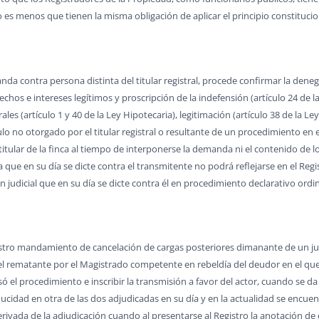
lo es menos que tienen la misma obligación de aplicar el principio constitucio
a contra persona distinta del titular registral, procede confirmar la denegac
echos e intereses legítimos y proscripción de la indefensión (artículo 24 de la
ales (artículo 1 y 40 de la Ley Hipotecaria), legitimación (artículo 38 de la Le
ítulo no otorgado por el titular registral o resultante de un procedimiento en
tular de la finca al tiempo de interponerse la demanda ni el contenido de los
a que en su día se dicte contra el transmitente no podrá reflejarse en el Reg
 judicial que en su día se dicte contra él en procedimiento declarativo ordina
gistro mandamiento de cancelación de cargas posteriores dimanante de un j
el rematante por el Magistrado competente en rebeldía del deudor en el que 
ó el procedimiento e inscribir la transmisión a favor del actor, cuando se da
cidad en otra de las dos adjudicadas en su día y en la actualidad se encuen
 derivada de la adjudicación cuando al presentarse al Registro la anotación de