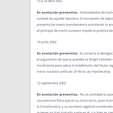
15 y 24 abril 2002
En anotación preventiva
.- Antecedentes de hecho
nulidad de aquella hipoteca. 3) Inscripción de adjud
presenta de nuevo mandamiento acordando la anota
el principio de tracto sucesivo impide la práctica 
19 junio 2002
En anotación preventiva
.- Es correcta la denega
el argumento de que la querella se dirigió también 
insuficiente para salvar la indefensión del titular reg
tracto sucesivo (artículo 20 de la Ley Hipotecaria).
12 septiembre 2002
En anotación preventiva.-
No es anotable la quer
una persona física que es su único socio, pues el pro
la Constitución), y su corolario registral constitui
quienes no han tomado parte en él, y si bien es cie