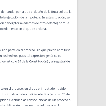
 demanda, por la que el dueño de la finca solicita la
 la ejecución de la hipoteca. En esta situación, se
ión denegatoria (además de otro defecto) porque
procedimiento en el que se ordena.
a sido parte en el proceso, sin que pueda admitirse
n los hechos, pues tal expresión genérica es
tiva (artículo 24 de la Constitución) y al registral de
te en el proceso, en el que el imputado ha sido
itucional de tutela judicial efectiva (artículo 24 de
e impiden extender las consecuencias de un proceso a
 la obligación de respetar y colaborar en la