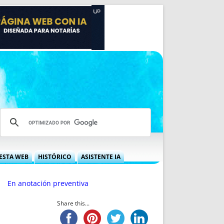
ESTA WEB
HISTÓRICO
ASISTENTE IA
A DGRN
QUÉ OFRECEMOS
En anotación preventiva
 NIF
IDEARIO WEB
 LABORAL
QUIÉNES SOMOS
Share this...
ÁBILES
HISTORIA