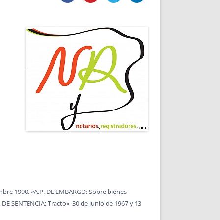
DE INICIO
PREMIO NYR
VORITOS
CONVENCIONES ANUALES
A IRPF
NUEVA ETAPA
AS
POLÍTICA DE PRIVACIDAD
IJUELAS
AVISO LEGAL
POTECA
REPORTAR INCIDENCIA
PERES
LOGOTIPO
CES
ENTREVISTAS
SONRISA
ENVÍA CORREO
CANALES DE VÍDEO
embre 1990. «A.P. DE EMBARGO: Sobre bienes
. DE SENTENCIA: Tracto», 30 de junio de 1967 y 13