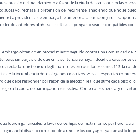
a presentación del mandamiento a favor de la viuda del causante en las operac
acto sucesivo, rechaza la pretensión del recurrente, añadiendo que no se pu
nte (la providencia de embargo fue anterior a la partición y su inscripción en
aun siendo anteriores al ahora inscrito, se opongan o sean incompatibles con 
 el embargo obtenido en procedimiento seguido contra una Comunidad de Pro
o, pues sin perjuicio de que en la sentencia se hayan decidido cuestiones 
rio afectado, que tiene un legítimo interés en cuestiones como: 1º Si la co
s de la incumbencia de los órganos colectivos. 2º Si el respectivo comunero 
 que debe responder por razón de la afección real que sufre cada piso o loca
reglo a la cuota de participación respectiva. Como consecuencia, y en virtud 
, que fueron gananciales, a favor de los hijos del matrimonio, por herencia a
io ganancial disuelto corresponde a uno de los cónyuges, ya que así lo impo