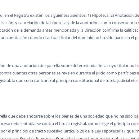
: en el Registro existen los siguientes asientos: 1) Hipoteca. 2) Anotación de
icación, y cancelación de la hipoteca y de la anotación, como consecuencia de
ción de la demanda antes mencionada y la Dirección confirma la calificac
de una anotación cuando el actual titular del dominio no ha sido parte en el 
ción de una anotación de querella sobre determinada finca cuyo titular no h
contra cuantas otras personas se revelen durante el juicio como partícipes e
istral, lo que sería contrario al principio constitucional de tutela judicial efec
ella que debe anotarse sobre los bienes de una sociedad que no ha sido par
ceso debe entablarse contra el titular registral, como exige el principio const
do por el principio de tracto sucesivo (artículo 20 de la Ley Hipotecaria), qu
rto que los Registradores de la Propiedad, como funcionarios públicos, tienen