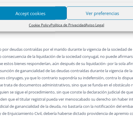
onen a ello el principio constitucional de protección jurisdiccional de los der
as de un proceso a quienes no han sido partes en él ni han intervenido de 
Accept cookies
Ver preferencias
ientos, impide practicar asientos que comprometen una titularidad si no consta
Cookie Policy
Política de Privacidad
Aviso Legal
por deudas contraídas por el marido durante la vigencia de la sociedad de 
o consecuencia de la liquidación de la sociedad conyugal, no puede afirmar
e estos bienes responderían, aún después de su liquidación- por la sola afi
sunción de ganancialidad de las deudas contraídas durante la vigencia de la
bos cónyuges, ya que lo contrario supondría su indefensión, contra lo dispues
 se trata de documentos administrativos, sino que se funda en el obstáculo 
quien se sigue el procedimiento, sin que conste la declaración judicial de que
piden que el titular registral pueda ver menoscabado su derecho sin haber in
icial de ganancialidad de la deuda, no bastaría con la notificación del embarg
Ley de Enjuiciamiento Civil, debería haberse dictado providencia de apremio