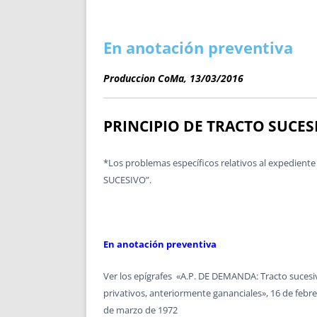
ENRIQUECIDAS
TITULARES 
NO DESESPERES
CAT
A MANO
SUCESIONES 
En anotación preventiva
FUTURAS NORMAS
GEORREFE
Produccion CoMa, 13/03/2016
ALQUILE
TRI
LH Y C
PRINCIPIO DE TRACTO SUCES
¿SABIA
FRANCI
*Los problemas específicos relativos al expediente
BÚSQUED
SUCESIVO”.
En anotación preventiva
Ver los epígrafes «A.P. DE DEMANDA: Tracto sucesi
privativos, anteriormente gananciales», 16 de febre
de marzo de 1972