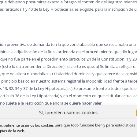
ya que debiendo presumirse exacto e íntegro el contenido del Registro mientr
s (artículos 1 y 40 de la Ley Hipotecaria), es exigible, para la inscripción de 
ción preventiva de demanda (en la que constaba sólo que se reclamaba una c
birse la adjudicación de la finca ordenada en el procedimiento que dio lugar 
que no fue parte en el procedimiento (artículos 24 de la Constitución, 1 y 20
sto lo da a entender la Dirección), lo cierto es que: a) Se limita a reflejar
n, que no altera ni modaliza su titularidad dominical y que carece de la cons
s principio básico en nuestro sistema registral la inoponibilidad frente a terc
 13, 32, 34 y 37 de la Ley Hipotecaria); c) Se presume frente a todos que los 
rtículo 38 de la Ley Hipotecaria) y en el momento en que el titular actual adq
o sujeta a la restricción que ahora se quiere hacer valer.
Sí, también usamos cookies
ncipalmente usamos las cookies para que todo funcione bien y para estadísticas
incipio de tracto sucesivo (artículo 20 de la Ley Hipotecaria), no es anotable 
pias de la web.