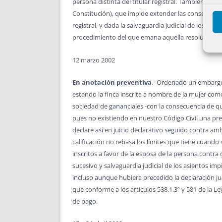
persona distinta del titular registral. También se op
Constitución), que impide extender las consecuenci
registral, y dada la salvaguardia judicial de los as
procedimiento del que emana aquella resolución.
12 marzo 2002
En anotación preventiva
.- Ordenado un embargo 
estando la finca inscrita a nombre de la mujer com
sociedad de gananciales -con la consecuencia de qu
pues no existiendo en nuestro Código Civil una pre
declare así en juicio declarativo seguido contra am
calificación no rebasa los límites que tiene cuando
inscritos a favor de la esposa de la persona contra 
sucesivo y salvaguardia judicial de los asientos im
incluso aunque hubiera precedido la declaración jud
que conforme a los artículos 538.1.3º y 581 de la 
de pago.