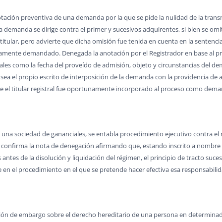
anotación preventiva de una demanda por la que se pide la nulidad de la tran
 la demanda se dirige contra el primer y sucesivos adquirentes, si bien se om
titular, pero advierte que dicha omisión fue tenida en cuenta en la sentenc
mente demandado. Denegada la anotación por el Registrador en base al princ
tales como la fecha del proveído de admisión, objeto y circunstancias del
el propio escrito de interposición de la demanda con la providencia de ad
que el titular registral fue oportunamente incorporado al proceso como dem
e una sociedad de gananciales, se entabla procedimiento ejecutivo contra el
ón confirma la nota de denegación afirmando que, estando inscrito a nombre d
tes de la disolución y liquidación del régimen, el principio de tracto sucesiv
en el procedimiento en el que se pretende hacer efectiva esa responsabilidad
ión de embargo sobre el derecho hereditario de una persona en determinad