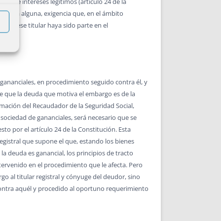
echos e intereses legítimos (artículo 24 de la
manera alguna, exigencia que, en el ámbito
 que ese titular haya sido parte en el
gananciales, en procedimiento seguido contra él, y
se que la deuda que motiva el embargo es de la
rmación del Recaudador de la Seguridad Social,
 sociedad de gananciales, será necesario que se
to por el artículo 24 de la Constitución. Esta
registral que supone el que, estando los bienes
 la deuda es ganancial, los principios de tracto
tervenido en el procedimiento que le afecta. Pero
o al titular registral y cónyuge del deudor, sino
 contra aquél y procedido al oportuno requerimiento