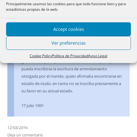
arrendador ya no es el titular registral, como
Principalmente usamos las cookies para que todo funcione bien y para
estadísticas propias de la web.
consecuencia de una adjudicación judicial de la finca.
Todo ello por aplicación, entre otros, del principio de
tracto sucesivo
Accept cookies
4 septiembre 1990
Ver preferencias
En arrendamientos
.- Inscrita una finca con carácter
Cookie Policy
Política de Privacidad
Aviso Legal
ganancial, el principio de tracto sucesivo impide que
pueda inscribirse la escritura de arrendamiento
otorgada por el marido, quien afirmaba encontrarse en
estado de viudo, en tanto no se inscriba previamente a
su favor en su actual estado.
17 julio 1991
12/03/2016
Deja un comentario