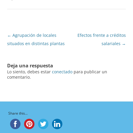
Navegación
←
Agrupación de locales
Efectos frente a créditos
de
situados en distintas plantas
salariales
→
entradas
Deja una respuesta
Lo siento, debes estar
conectado
para publicar un
comentario.
Share this...