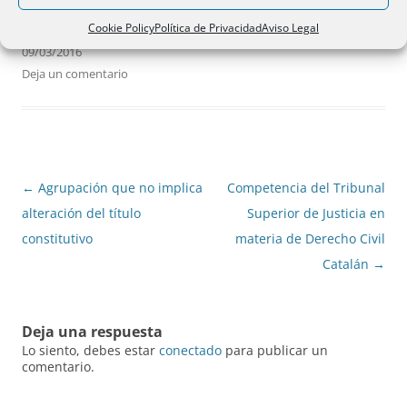
Cookie Policy
Política de Privacidad
Aviso Legal
09/03/2016
Deja un comentario
Navegación
←
Agrupación que no implica
Competencia del Tribunal
de
alteración del título
Superior de Justicia en
entradas
constitutivo
materia de Derecho Civil
Catalán
→
Deja una respuesta
Lo siento, debes estar
conectado
para publicar un
comentario.