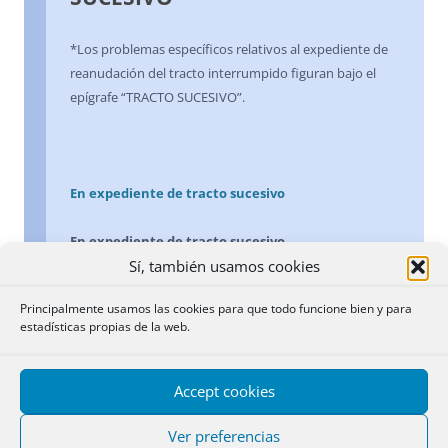
*Los problemas específicos relativos al expediente de
reanudación del tracto interrumpido figuran bajo el
epígrafe “TRACTO SUCESIVO”.
En expediente de tracto sucesivo
En expediente de tracto sucesivo
Sí, también usamos cookies
Sobre la aplicación de este principio, cuando se ha
Principalmente usamos las cookies para que todo funcione bien y para
inscrito un expediente de tracto sucesivo y,
estadísticas propias de la web.
posteriormente, se presenta otro en el que atribuye la
finca a distinta persona, ver el apartado “TRACTO
SUCESIVO. Expediente de reanudación”
Accept cookies
2 marzo 2011
Ver preferencias