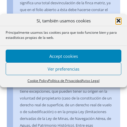
significa una total desvinculación de la finca matriz, ya
que en el folio abierto a ésta debe hacerse constar el
distinto régimen del subsuelo, como modificación de la
Sí, también usamos cookies
extensión normal del dominio de la finca matriz. Por lo
que aunque no haya pluralidad de fincas materiales o
Principalmente usamos las cookies para que todo funcione bien y para
físicas, en cuanto suelo y subsuelo forman parte de la
estadísticas propias de la web.
misma finca física, sí existe pluralidad de fincas
inmateriales o registrales, desde el momento mismo
Accept cookies
que se abre folio propio al subsuelo patrimonial.
Ver preferencias
Siguiendo el criterio trascendental de la citada
Resolución de 5 de abril de 2002, el principio de
Cookie Policy
Política de Privacidad
Aviso Legal
accesión del dominio (artículo 353 del Código Civil)
tiene excepciones, que pueden tener su origen en la
voluntad del propietario (caso de la constitución de un
derecho real de superficie, de un derecho real de vuelo
o de subedificación) o en la propia Ley (limitaciones
derivadas de la Ley de Minas, de Navegación Aérea, de
Aguas, del Patrimonio Histórico). Entre esas