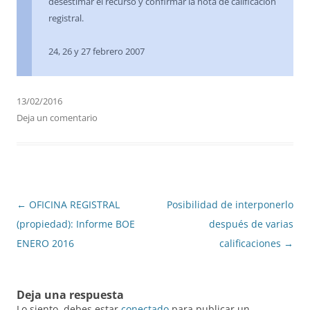
desestimar el recurso y confirmar la nota de calificación
registral.
24, 26 y 27 febrero 2007
13/02/2016
Deja un comentario
Navegación
←
OFICINA REGISTRAL
Posibilidad de interponerlo
de
(propiedad): Informe BOE
después de varias
entradas
ENERO 2016
calificaciones
→
Deja una respuesta
Lo siento, debes estar
conectado
para publicar un