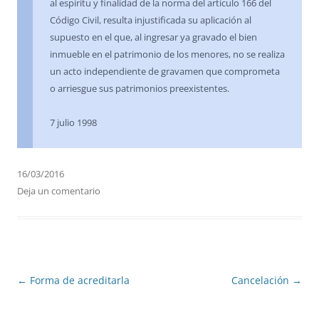
al espíritu y finalidad de la norma del artículo 166 del
Código Civil, resulta injustificada su aplicación al
supuesto en el que, al ingresar ya gravado el bien
inmueble en el patrimonio de los menores, no se realiza
un acto independiente de gravamen que comprometa
o arriesgue sus patrimonios preexistentes.
7 julio 1998
16/03/2016
Deja un comentario
Navegación
←
Forma de acreditarla
Cancelación
→
de