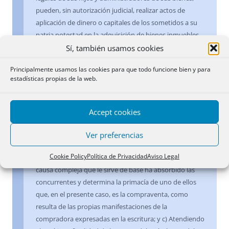
pueden, sin autorización judicial, realizar actos de
aplicación de dinero o capitales de los sometidos a su
patria potestad en la adquisición de bienes inmuebles
(artículo 154 del Código Civil); b) El negocio concluido
Sí, también usamos cookies
entra en la categoría de los negocios complejos, de
Principalmente usamos las cookies para que todo funcione bien y para
naturaleza unitaria, porque entre los elementos
estadísticas propias de la web.
heterogéneos que lo constituyen hay una íntima
soldadura al aparecer fundidas en una síntesis las
diversas declaraciones emitidas que confluyen en un
Accept cookies
único negocio, que es resultado de las variadas causas
que en él concurren, y no puede escindirse en los dos
Ver preferencias
negocios que lo forman y aplicar a cada uno las normas
Cookie Policy
Política de Privacidad
Aviso Legal
propias del contrato tipo, sino que por el contrario la
causa compleja que le sirve de base ha absorbido las
concurrentes y determina la primacía de uno de ellos
que, en el presente caso, es la compraventa, como
resulta de las propias manifestaciones de la
compradora expresadas en la escritura; y c) Atendiendo