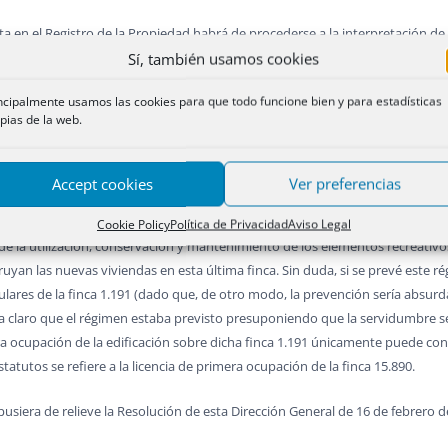
ita en el Registro de la Propiedad habrá de procederse a la interpretación de 
ctual debemos acudir a los principios admitidos por el Tribunal Supremo en la
Sí, también usamos cookies
Tribunal, núm. 958/2001, de 22 octubre, «…sólo cabe una explicación coherente,
ncipalmente usamos las cookies para que todo funcione bien y para estadísticas
ciones, de ahí la importancia de esta interpretación sistemática –canon herme
pias de la web.
1, p. primero CC)»; y la Sentencia del mismo Tribunal, núm. 672/1994, de 7 ju
l, al entender que «el empleo de las palabras no es bastante, aunque semánt
ica del negocio de que se trate, sino que ha de atenderse al contexto y conte
Accept cookies
Ver preferencias
tación contextual de la cláusula, se hace imperativo mencionar cómo en el ar
Cookie Policy
Política de Privacidad
Aviso Legal
 de la utilización, conservación y mantenimiento de los elementos recreativos 
ruyan las nuevas viviendas en esta última finca. Sin duda, si se prevé este r
lares de la finca 1.191 (dado que, de otro modo, la prevención sería absurda
a claro que el régimen estaba previsto presuponiendo que la servidumbre se c
ra ocupación de la edificación sobre dicha finca 1.191 únicamente puede conce
tatutos se refiere a la licencia de primera ocupación de la finca 15.890.
iera de relieve la Resolución de esta Dirección General de 16 de febrero de