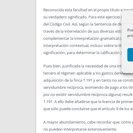
Reconocida esta facultad en el propio título e inscr
su verdadero significado. Para este ejercicio intele
del Código Civil. Así, según la Sentencia de dicho 
Pri
través de la interrelación de sus diversas estipula
pro
complementar la interpretación gramatical (art. 128
interpretación contextual, incluso sobre la litera
significación, para determinar la calificación juríd
Pues bien, justificada la necesidad de una interpre
tercero el régimen aplicable a los gastos derivados
adquisición de la finca 1.191 y en tanto no se const
servidumbre recíproca, eximiendo de pago a los titu
por no existir servidumbre recíproca alguna) result
1.191. A ello debe añadirse que la licencia de prime
que sólo puede concluirse que el artículo 9 de los es
A mayor abundamiento, cabe recordar que, como pus
no pueden interpretarse extensivamente.