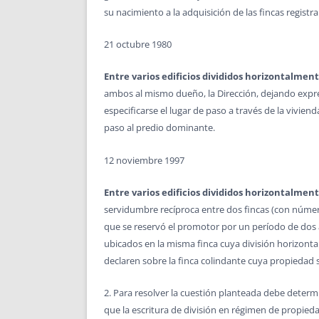
su nacimiento a la adquisición de las fincas registr
21 octubre 1980
Entre varios edificios divididos horizontalmen
ambos al mismo dueño, la Dirección, dejando expres
especificarse el lugar de paso a través de la vivie
paso al predio dominante.
12 noviembre 1997
Entre varios edificios divididos horizontalmen
servidumbre recíproca entre dos fincas (con número
que se reservó el promotor por un período de dos año
ubicados en la misma finca cuya división horizontal s
declaren sobre la finca colindante cuya propiedad 
2. Para resolver la cuestión planteada debe determi
que la escritura de división en régimen de propieda