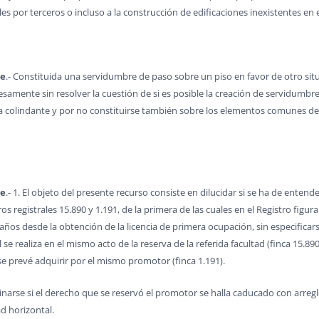
ales por terceros o incluso a la construcción de edificaciones inexistentes en
te
.- Constituida una servidumbre de paso sobre un piso en favor de otro sit
amente sin resolver la cuestión de si es posible la creación de servidumbre 
nda colindante y por no constituirse también sobre los elementos comunes de d
te
.- 1. El objeto del presente recurso consiste en dilucidar si se ha de entend
s registrales 15.890 y 1.191, de la primera de las cuales en el Registro fig
s desde la obtención de la licencia de primera ocupación, sin especificarse si
e realiza en el mismo acto de la reserva de la referida facultad (finca 15.890) 
se prevé adquirir por el mismo promotor (finca 1.191).
narse si el derecho que se reservó el promotor se halla caducado con arreglo
d horizontal.