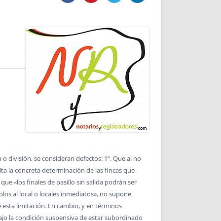
DE INICIO
PREMIO NYR
VORITOS
CONVENCIONES ANUALES
A IRPF
NUEVA ETAPA
AS
POLÍTICA DE PRIVACIDAD
IJUELAS
AVISO LEGAL
POTECA
REPORTAR INCIDENCIA
PERES
LOGOTIPO
CES
ENTREVISTAS
SONRISA
ENVÍA CORREO
CANALES DE VÍDEO
 o división, se consideran defectos: 1º. Que al no
alta la concreta determinación de las fincas que
que «los finales de pasillo sin salida podrán ser
los al local o locales inmediatos», no supone
 esta limitación. En cambio, y en términos
ajo la condición suspensiva de estar subordinado