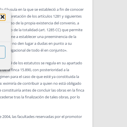
la cláusula en la que se estableció a fin de conocer
 interpretación de los artículos 1281 y siguientes
 incluso de la propia existencia del convenio, a
néutico de la totalidad-(art. 1285 CC) que permite
lio, viene a establecer una preeminencia de la
icamente no den lugar a dudas en punto a su
nido obligacional de todo él en conjunto».
tículo 9 de los estatutos se regula en su apartado
de la finca 15.890, con posterioridad a la
égimen para el caso de que esté ya constituida la
: eximiría de contribuir a quien no está obligado
onstituiría antes de concluir las obras en la finca
derse tras la finalización de tales obras, por lo
 2004, las facultades reservadas por el promotor