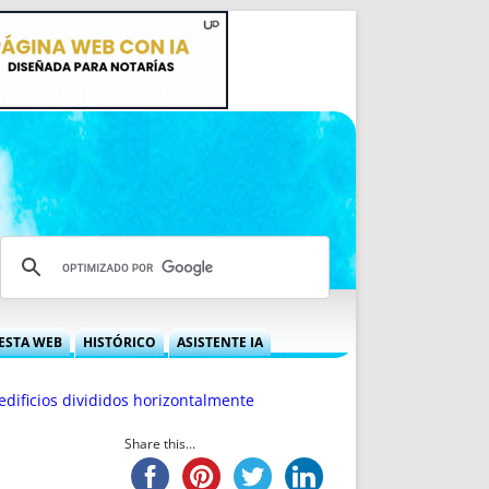
ESTA WEB
HISTÓRICO
ASISTENTE IA
A DGRN
QUÉ OFRECEMOS
 edificios divididos horizontalmente
 NIF
IDEARIO WEB
 LABORAL
QUIÉNES SOMOS
Share this...
ÁBILES
HISTORIA