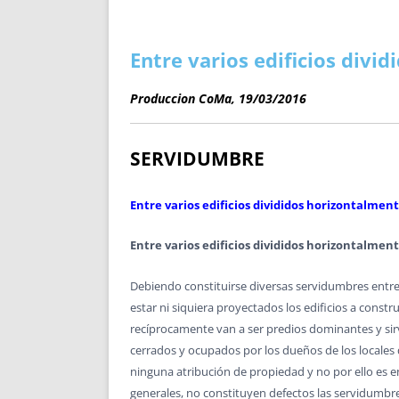
ENRIQUECIDAS
TITULARES 
NO DESESPERES
CAT
A MANO
SUCESIONES 
Entre varios edificios divi
FUTURAS NORMAS
GEORREFE
Produccion CoMa, 19/03/2016
ALQUILE
TRI
LH Y C
SERVIDUMBRE
¿SABIA
FRANCI
Entre varios edificios divididos horizontalmen
BÚSQUED
Entre varios edificios divididos horizontalmen
Debiendo constituirse diversas servidumbres entre t
estar ni siquiera proyectados los edificios a constr
recíprocamente van a ser predios dominantes y sirvie
cerrados y ocupados por los dueños de los locales 
ninguna atribución de propiedad y no por ello es e
generales, no constituyen defectos las servidumbr