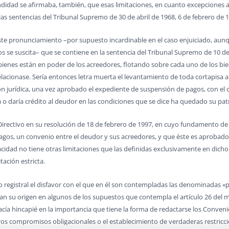
didad se afirmaba, también, que esas limitaciones, en cuanto excepciones a l
, las sentencias del Tribunal Supremo de 30 de abril de 1968, 6 de febrero de
este pronunciamiento –por supuesto incardinable en el caso enjuiciado, aun
os se suscita– que se contiene en la sentencia del Tribunal Supremo de 10 d
 bienes están en poder de los acreedores, flotando sobre cada uno de los b
elacionase. Sería entonces letra muerta el levantamiento de toda cortapisa al
n jurídica, una vez aprobado el expediente de suspensión de pagos, con el 
 daría crédito al deudor en las condiciones que se dice ha quedado su pa
Directivo en su resolución de 18 de febrero de 1997, en cuyo fundamento d
agos, un convenio entre el deudor y sus acreedores, y que éste es aprobado
idad no tiene otras limitaciones que las definidas exclusivamente en dicho 
tación estricta.
registral el disfavor con el que en él son contempladas las denominadas «pr
an su origen en algunos de los supuestos que contempla el artículo 26 del mi
hacía hincapié en la importancia que tiene la forma de redactarse los Conve
os compromisos obligacionales o el establecimiento de verdaderas restriccio