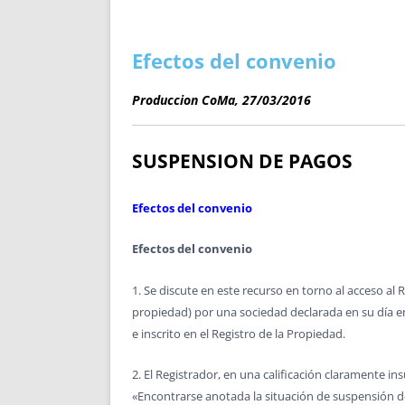
ENRIQUECIDAS
TITULARES 
NO DESESPERES
CAT
A MANO
SUCESIONES 
Efectos del convenio
FUTURAS NORMAS
GEORREFE
Produccion CoMa, 27/03/2016
ALQUILE
TRI
LH Y C
SUSPENSION DE PAGOS
¿SABIA
FRANCI
Efectos del convenio
BÚSQUED
Efectos del convenio
1. Se discute en este recurso en torno al acceso al
propiedad) por una sociedad declarada en su día 
e inscrito en el Registro de la Propiedad.
2. El Registrador, en una calificación claramente in
«Encontrarse anotada la situación de suspensión d