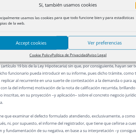
 de gravamen.).
Sí, también usamos cookies
e, eventualmente, pueda producirse un incumplimiento de los compromisos as
ncipalmente usamos las cookies para que todo funcione bien y para estadísticas
pias de la web.
ivarse, (cfr. los hoy derogados artículos 17, párrafo final, de la Ley de Sus
eran previsto en el convenio.
Accept cookies
Ver preferencias
urrida, hay que significar lo siguiente:
Cookie Policy
Política de Privacidad
Aviso Legal
en el que el Registrador ha de exponer todos y cada uno de los argumentos
ión (artículo 19 bis de la Ley Hipotecaria) sin que, por consiguiente, hayan se
ho funcionario pueda introducir en su informe, pues dicho trámite, como
replicar al recurrente en una suerte de contestación a la demanda o para agra
on la del informe) motivación de la nota de calificación recurrida, brilland
inscritas, en su proyección –y aplicación– sobre el concreto negocio jurídic
a.
 tiene que examinar el defecto formulado atendiendo, exclusivamente, a como l
 ni, por supuesto, el informe del registrador, que tiene que ceñirse a cue
n y fundamentación de su negativa, en base a su interpretación –y consiguien