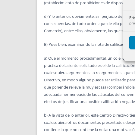
(establecimiento de prohibiciones de disposición o
d) Y lo anterior, obviamente, sin perjuicio de qu
Pri
pro
consecuencias, de todo orden, que de ello pueda der
Comercio); entre ellas, obviamente, las que se hubi
B) Pues bien, examinando la nota de calificación rec
a) Que el momento procedimental, único e idóneo, 
práctica del asiento solicitado es el de la calificac
cualesquiera argumentos –o reargumentos– que dic
Directivo, en modo alguno puede ser utilizado para 
que poner de relieve la muy escasa (comparándola c
adecuada hermeneusis de las cláusulas del convenio 
efectos de justificar una posible calificación negativ
b) A la vista de lo anterior, este Centro Directivo
cualesquiera otros documentos presentados después,
contiene lo que no contiene la nota: una motivació