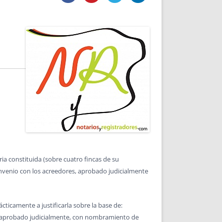
DE INICIO
PREMIO NYR
VORITOS
CONVENCIONES ANUALES
A IRPF
NUEVA ETAPA
AS
POLÍTICA DE PRIVACIDAD
IJUELAS
AVISO LEGAL
POTECA
REPORTAR INCIDENCIA
PERES
LOGOTIPO
CES
ENTREVISTAS
SONRISA
ENVÍA CORREO
CANALES DE VÍDEO
ia constituida (sobre cuatro fincas de su
nvenio con los acreedores, aprobado judicialmente
cticamente a justificarla sobre la base de:
es aprobado judicialmente, con nombramiento de