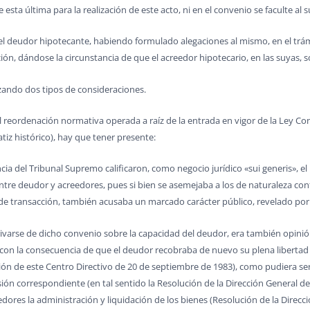
esta última para la realización de este acto, ni en el convenio se faculte al 
so el deudor hipotecante, habiendo formulado alegaciones al mismo, en el tr
n, dándose la circunstancia de que el acreedor hipotecario, en las suyas, soli
izando dos tipos de consideraciones.
 reordenación normativa operada a raíz de la entrada en vigor de la Ley Conc
iz histórico), hay que tener presente:
encia del Tribunal Supremo calificaron, como negocio jurídico «sui generis», 
tre deudor y acreedores, pues si bien se asemejaba a los de naturaleza con
 transacción, también acusaba un marcado carácter público, revelado por la
derivarse de dicho convenio sobre la capacidad del deudor, era también opi
 con la consecuencia de que el deudor recobraba de nuevo su plena libertad
ión de este Centro Directivo de 20 de septiembre de 1983), como pudiera ser
ión correspondiente (en tal sentido la Resolución de la Dirección General de
ores la administración y liquidación de los bienes (Resolución de la Direcci