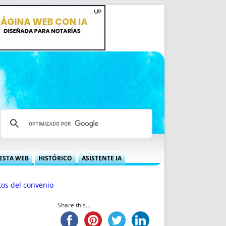
ESTA WEB
HISTÓRICO
ASISTENTE IA
A DGRN
QUÉ OFRECEMOS
tos del convenio
 NIF
IDEARIO WEB
 LABORAL
QUIÉNES SOMOS
Share this...
ÁBILES
HISTORIA