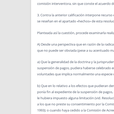
comisión interventora, sin que conste el acuerdo de 
3. Contra la anterior calificación interpone recur
se reseñan en el apartado «hechos» de esta resolució
Planteada así la cuestión, procede examinarla real
A) Desde una perspectiva que en razón de la radical
que no puede ser obviada (pese a su acentuado mat
a) Que la generalidad de la doctrina y la jurisprud
suspensión de pagos, pudiera haberse celebrado en
voluntades que implica normalmente una especie de
b) Que en lo relativo a los efectos que pudieran 
ponía fin al expediente de la suspensión de pagos,
le hubiera impuesto alguna limitación (vid. Resoluc
a los que no preste su consentimiento por la Comis
1993); o cuando haya cedido a la Comisión de Acreed