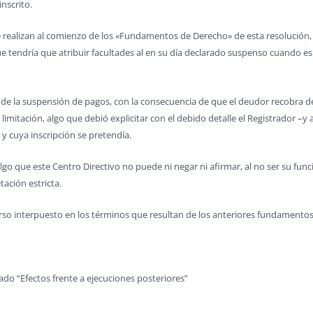
nscrito.
 se realizan al comienzo de los «Fundamentos de Derecho» de esta resolución, d
que tendría que atribuir facultades al en su día declarado suspenso cuando e
 de la suspensión de pagos, con la consecuencia de que el deudor recobra de
limitación, algo que debió explicitar con el debido detalle el Registrador 
o y cuya inscripción se pretendía.
algo que este Centro Directivo no puede ni negar ni afirmar, al no ser su funci
tación estricta.
urso interpuesto en los términos que resultan de los anteriores fundamento
tado “Efectos frente a ejecuciones posteriores”