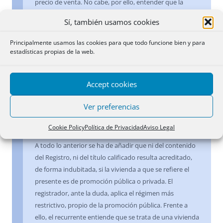
precio de venta. No cabe, por ello, entender que la
exigencia de visado sólo proceda respecto de aquellas
Sí, también usamos cookies
viviendas de protección oficial de promoción pública
para las que la disposición transitoria cuarta del
Principalmente usamos las cookies para que todo funcione bien y para
Decreto 3/2006 establece la exigencia de que su
estadísticas propias de la web.
transmisión se produzca a favor de personas inscritas
en el Registro de Demandantes de Vivienda, sino que
Accept cookies
procederá, también, en el caso de viviendas de
protección oficial de promoción privada, dada la
Ver preferencias
sujeción a control previo administrativo del precio de
venta.
Cookie Policy
Política de Privacidad
Aviso Legal
A todo lo anterior se ha de añadir que ni del contenido
del Registro, ni del título calificado resulta acreditado,
de forma indubitada, si la vivienda a que se refiere el
presente es de promoción pública o privada. El
registrador, ante la duda, aplica el régimen más
restrictivo, propio de la promoción pública. Frente a
ello, el recurrente entiende que se trata de una vivienda