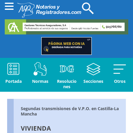
Portada
Normas
Resolucio
Secciones
Otros
nes
Segundas transmisiones de V.P.O. en Castilla-La
Mancha
VIVIENDA