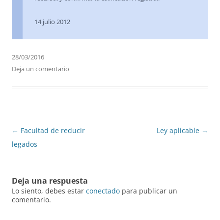
14 julio 2012
28/03/2016
Deja un comentario
Navegación
←
Facultad de reducir
Ley aplicable
→
de
legados
entradas
Deja una respuesta
Lo siento, debes estar
conectado
para publicar un
comentario.