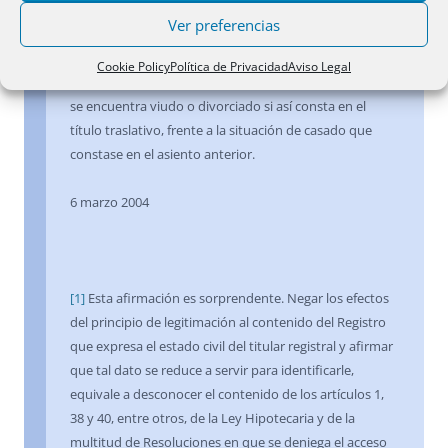
exigir prueba alguna sobre el cambio de tal
Ver preferencias
circunstancia, como, por ejemplo, la nulidad de un
matrimonio existente en su momento, al igual que no
Cookie Policy
Política de Privacidad
Aviso Legal
podría exigirla de que en la actualidad el transmitente
se encuentra viudo o divorciado si así consta en el
título traslativo, frente a la situación de casado que
constase en el asiento anterior.
6 marzo 2004
[1]
Esta afirmación es sorprendente. Negar los efectos
del principio de legitimación al contenido del Registro
que expresa el estado civil del titular registral y afirmar
que tal dato se reduce a servir para identificarle,
equivale a desconocer el contenido de los artículos 1,
38 y 40, entre otros, de la Ley Hipotecaria y de la
multitud de Resoluciones en que se deniega el acceso