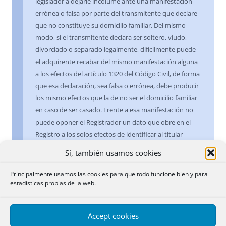
legislador a dejarle incólume ante una manifestación
errónea o falsa por parte del transmitente que declare
que no constituye su domicilio familiar. Del mismo
modo, si el transmitente declara ser soltero, viudo,
divorciado o separado legalmente, difícilmente puede
el adquirente recabar del mismo manifestación alguna
a los efectos del artículo 1320 del Código Civil, de forma
que esa declaración, sea falsa o errónea, debe producir
los mismo efectos que la de no ser el domicilio familiar
en caso de ser casado. Frente a esa manifestación no
puede oponer el Registrador un dato que obre en el
Registro a los solos efectos de identificar al titular
registral, como es su estado civil recogido del título que
Sí, también usamos cookies
motivó su adquisición, por cuanto ni tal dato es objeto
de publicidad registral y no está amparado por el
Principalmente usamos las cookies para que todo funcione bien y para
principio de legitimación registral,
[1]
ni puede dar
estadísticas propias de la web.
prevalencia al posible error padecido al reseñar tal
circunstancia personal en el título inscrito sobre el que
Accept cookies
ahora se presenta a inscripción, ni puede, por último,