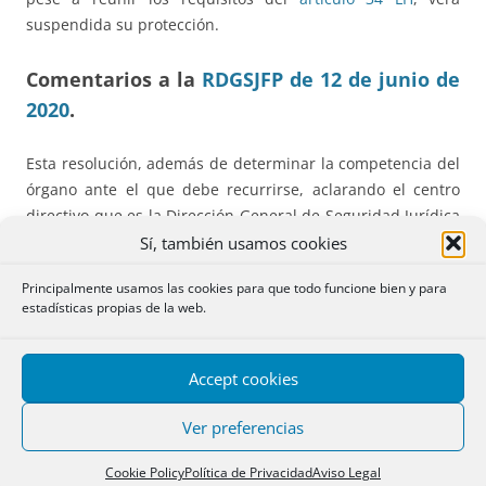
suspendida su protección.
Comentarios a la
RDGSJFP de 12 de junio de
2020
.
Esta resolución, además de determinar la competencia del
órgano ante el que debe recurrirse, aclarando el centro
directivo que es la Dirección General de Seguridad Jurídica
y Fe Pública, trata sobre el tema que aquí nos interesa, que
Sí, también usamos cookies
es el de la aplicabilidad del artículo 28 LH en Cataluña, ya
Principalmente usamos las cookies para que todo funcione bien y para
que como sabemos la legítima es ¨pars valoris¨.
estadísticas propias de la web.
En la resolución, el notario presenta un acta donde dice
que el causante carecía de parientes con derecho a la
Accept cookies
legítima.
Ver preferencias
La utilidad de la pretensión del notario es la de que
Cookie Policy
Política de Privacidad
Aviso Legal
desaparezca la limitación del artículo 28 LH, y por lo tanto,