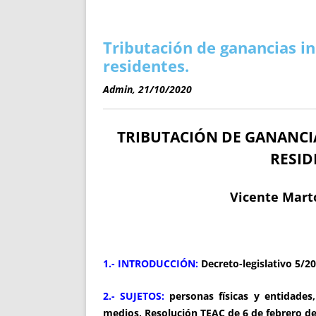
ENRIQUECIDAS
TITULARES 
NO DESESPERES
CAT
A MANO
SUCESIONES 
Tributación de ganancias i
FUTURAS NORMAS
GEORREFE
residentes.
ALQUILE
Admin, 21/10/2020
TRI
LH Y C
TRIBUTACIÓN DE GANANCI
¿SABIA
FRANCI
RESID
BÚSQUED
Vicente Marto
1.- INTRODUCCIÓN:
Decreto-legislativo 5/2
2.- SUJETOS:
personas físicas y entidades, 
medios, Resolución TEAC de 6 de febrero d