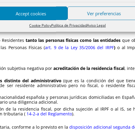
Accept cookies
Ver preferencias
Cookie Policy
Política de Privacidad
Aviso Legal
o Residentes
tanto las personas físicas como las entidades
que ob
las Personas Físicas (
art. 9 de la Ley 35/2006 del IRPF
)
o al Imp
ión subjetiva negativa por
acreditación de la residencia fiscal
, int
es distinto del administrativo
(que es la condición del que tien
ser residente administrativo pero no fiscal, o residente fisca
 nacionalidad española y personas jurídicas domiciliadas en Espa
ario una diligencia adicional.
ón de la residencia fiscal, por dicha sujeción al IRPF o al IS, s
 tributaria (
14-2-a del Reglamento
).
utaria, conforme a lo previsto en la
disposición adicional segunda 