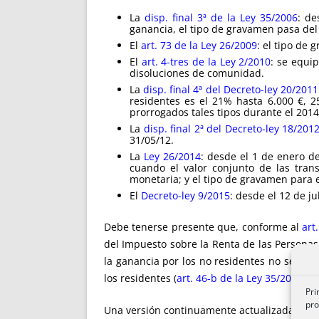
La
disp. final 3ª de la Ley 35/2006
: de
ganancia, el tipo de gravamen pasa del 
El
art. 73 de la Ley 26/2009
: el tipo de
El
art. 4-tres de la Ley 2/2010
: se equi
disoluciones de comunidad.
La
disp. final 4ª del Decreto-ley 20/2011
residentes es el 21% hasta 6.000 €, 
prorrogados tales tipos durante el 2014
La
disp. final 2ª del Decreto-ley 18/201
31/05/12.
La
Ley 26/2014
: desde el 1 de enero d
cuando el valor conjunto de las tran
monetaria; y el tipo de gravamen para e
El
Decreto-ley 9/2015
: desde el 12 de j
Debe tenerse presente que, conforme al
art
del Impuesto sobre la Renta de las Personas
la ganancia por los no residentes no se ve 
los residentes (
art. 46-b de la Ley 35/2006
, t
Pri
pro
Una versión continuamente actualizada (dentr