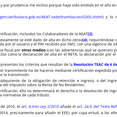
d y por prudencia me inclino porque haya sido emitido en el año en
enciatributaria.gob.es/AEAT.sede/tramitacion/G305.shtml
) y lo 
ntificación, incluidos los Colaboradores de la AEAT
[2]
.
reviamente se esté dado de alta en dicho censo
[4]
, requiriéndose 
ida por el usuario y el PIN recibido por SMS, con una vigencia de 2
ia fiscal por
otros medios
(con las advertencias que se quieran) 
os como la declaración de alta en el RETA, la declaración por el 
 presentes los criterios que resultan de la
Resolución TEAC de 6 de
l del transmitente ha de hacerse mediante certificación expedida p
e la transmisión.
 adquirente de la obligación de retención e ingreso, o del ingr
a del Impuesto sobre la Renta de No Residentes.
rtificación, ello no determinará el derecho a la devolución de ingr
a normativa de cada tributo.
 de 2010, el
art. 4-tres Ley 2/2010
añade el
art. 24-6 del Texto Re
2014, precisamente para añadir el EEE), por cuya virtud, a los ef