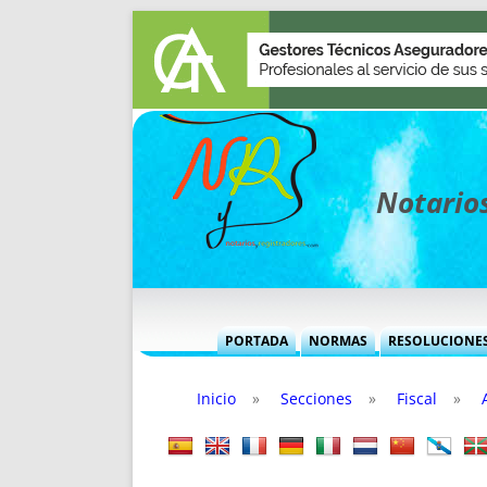
Notarios
PORTADA
NORMAS
RESOLUCIONE
MÁS USADAS (CUADRO)
INFORMES 
Inicio
»
Secciones
»
Fiscal
»
INFORMES MENSUALES
VOCES P
MÁS DESTACADAS
VOCES M
TITULARES DESDE 2002
TITULARES