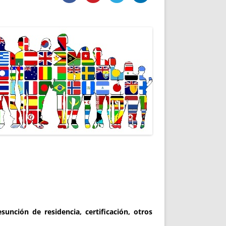
DE INICIO
PREMIO NYR
VORITOS
CONVENCIONES ANUALES
A IRPF
NUEVA ETAPA
AS
POLÍTICA DE PRIVACIDAD
IJUELAS
AVISO LEGAL
POTECA
REPORTAR INCIDENCIA
PERES
LOGOTIPO
CES
ENTREVISTAS
SONRISA
ENVÍA CORREO
CANALES DE VÍDEO
sunción de residencia, certificación, otros