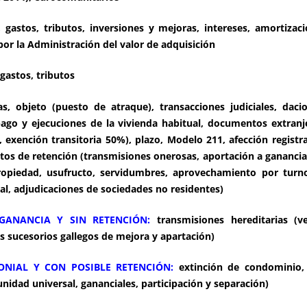
, gastos, tributos, inversiones y mejoras, intereses, amortizac
or la Administración del valor de adquisición
 gastos, tributos
as, objeto (puesto de atraque), transacciones judiciales, dac
 pago y ejecuciones de la vivienda habitual, documentos extranj
 exención transitoria 50%), plazo, Modelo 211, afección registr
tos de retención (transmisiones onerosas, aportación a ganancial
opiedad, usufructo, servidumbres, aprovechamiento por turno 
al, adjudicaciones de sociedades no residentes)
 GANANCIA Y SIN RETENCIÓN:
transmisiones hereditarias (v
s sucesorios gallegos de mejora y apartación)
ONIAL Y CON POSIBLE RETENCIÓN:
extinción de condominio, 
dad universal, gananciales, participación y separación)