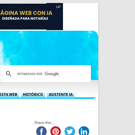
ESTA WEB
HISTÓRICO
ASISTENTE IA
A DGRN
QUÉ OFRECEMOS
 NIF
IDEARIO WEB
 LABORAL
QUIÉNES SOMOS
Share this...
ÁBILES
HISTORIA