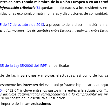
entes en otro Estado miembro de la Unión Europea o
en un Esta
información tributaria
[8]
quedan equiparados a los residentes en E
quidaciones económico-matrimoniales y disoluciones de comunidad
E de 17 de octubre de 2013
, a propósito de la discriminación en la
ones a los movimientos de capitales entre Estados miembros y entre Est
 35 de la Ley 35/2006 del IRPF
, en particular:
oste de las
inversiones y mejoras
efectuadas, así como de los
g
resamente los
intereses
del eventual préstamo hipotecario, aunque
004
(0452-04) incluye entre los gastos inherentes a la adquisición “
…
os jurídicos documentados correspondientes a la compraventa; los m
 si no consta en la escritura su asunción.
l importe de las
amortizaciones