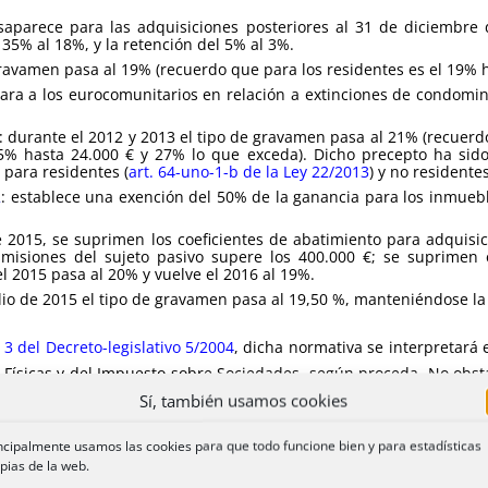
saparece para las adquisiciones posteriores al 31 de diciembre 
35% al 18%, y la retención del 5% al 3%.
 gravamen pasa al 19% (recuerdo que para los residentes es el 19% 
para a los eurocomunitarios en relación a extinciones de condomi
: durante el 2012 y 2013 el tipo de gravamen pasa al 21% (recuerd
25% hasta 24.000 € y 27% lo que exceda). Dicho precepto ha si
 para residentes (
art. 64-uno-1-b de la Ley 22/2013
) y no residentes
2
: establece una exención del 50% de la ganancia para los inmuebl
e 2015, se suprimen los coeficientes de abatimiento para adquisi
smisiones del sujeto pasivo supere los 400.000 €; se suprimen e
l 2015 pasa al 20% y vuelve el 2016 al 19%.
ulio de 2015 el tipo de gravamen pasa al 19,50 %, manteniéndose la
. 3 del Decreto-legislativo 5/2004
, dicha normativa se interpretará
 Físicas y del Impuesto sobre Sociedades, según proceda. No obsta
afectada por el tiempo de permanencia no superior al año, como 
Sí, también usamos cookies
ras su reforma por la
Ley 16/2012
, contrareformada por la
Ley 26/2
ncipalmente usamos las cookies para que todo funcione bien y para estadísticas
pias de la web.
o de lo posible) de este trabajo
[1]
puede verse en
www.oviedono