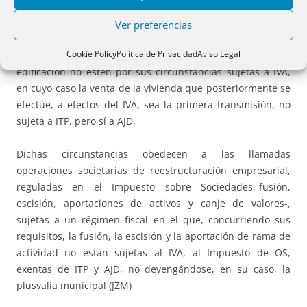
En consecuencia, en estos casos o similares conviene
examinar los antecedentes para comprobar si estamos o
Ver preferencias
no ante una primera transmisión a efectos del IVA, pues es
Cookie Policy
Política de Privacidad
Aviso Legal
posible que la anterior transmisión civil o todas desde la
edificación no estén por sus circunstancias sujetas a IVA,
en cuyo caso la venta de la vivienda que posteriormente se
efectúe, a efectos del IVA, sea la primera transmisión, no
sujeta a ITP, pero sí a AJD.
Dichas circunstancias obedecen a las llamadas
operaciones societarias de reestructuración empresarial,
reguladas en el Impuesto sobre Sociedades,-fusión,
escisión, aportaciones de activos y canje de valores-,
sujetas a un régimen fiscal en el que, concurriendo sus
requisitos, la fusión, la escisión y la aportación de rama de
actividad no están sujetas al IVA, al Impuesto de OS,
exentas de ITP y AJD, no devengándose, en su caso, la
plusvalía municipal (JZM)