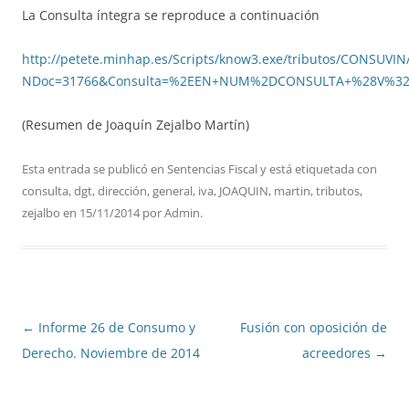
La Consulta íntegra se reproduce a continuación
http://petete.minhap.es/Scripts/know3.exe/tributos/CONSUVIN
NDoc=31766&Consulta=%2EEN+NUM%2DCONSULTA+%28V%3
(Resumen de Joaquín Zejalbo Martín)
Esta entrada se publicó en
Sentencias Fiscal
y está etiquetada con
consulta
,
dgt
,
dirección
,
general
,
iva
,
JOAQUIN
,
martin
,
tributos
,
zejalbo
en
15/11/2014
por
Admin
.
Navegación
←
Informe 26 de Consumo y
Fusión con oposición de
de
Derecho. Noviembre de 2014
acreedores
→
entradas