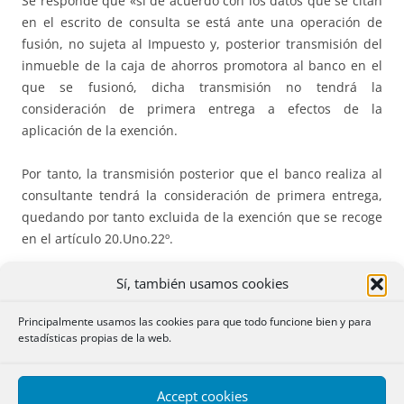
Se responde que «si de acuerdo con los datos que se citan
en el escrito de consulta se está ante una operación de
fusión, no sujeta al Impuesto y, posterior transmisión del
inmueble de la caja de ahorros promotora al banco en el
que se fusionó, dicha transmisión no tendrá la
consideración de primera entrega a efectos de la
aplicación de la exención.
Por tanto, la transmisión posterior que el banco realiza al
consultante tendrá la consideración de primera entrega,
quedando por tanto excluida de la exención que se recoge
en el artículo 20.Uno.22º.
En conclusión, dicha transmisión está sujeta y no exenta
Sí, también usamos cookies
del Impuesto sobre el Valor Añadido, de forma que no
Principalmente usamos las cookies para que todo funcione bien y para
debió tributar por el Impuesto sobre Transmisiones
estadísticas propias de la web.
Patrimoniales en su modalidad de transmisiones
patrimoniales onerosas.»
Accept cookies