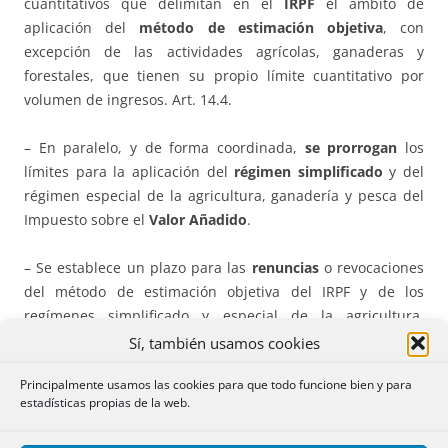
cuantitativos que delimitan en el
IRPF
el ámbito de
aplicación del
método de estimación objetiva
, con
excepción de las actividades agrícolas, ganaderas y
forestales, que tienen su propio límite cuantitativo por
volumen de ingresos. Art. 14.4.
– En paralelo, y de forma coordinada,
se prorrogan
los
límites para la aplicación del
régimen simplificado
y del
régimen especial de la agricultura, ganadería y pesca del
Impuesto sobre el
Valor Añadido
.
– Se establece un plazo para las
renuncias
o revocaciones
del método de estimación objetiva del IRPF y de los
regímenes simplificado y especial de la agricultura,
ganadería y pesca del IVA. Art. 15.
Sí, también usamos cookies
Principalmente usamos las cookies para que todo funcione bien y para
–
Libertad de amortización
en inversiones que utilicen
estadísticas propias de la web.
energía procedente de fuentes renovables, en el Impuesto
sobre Sociedades. Art. 17.1