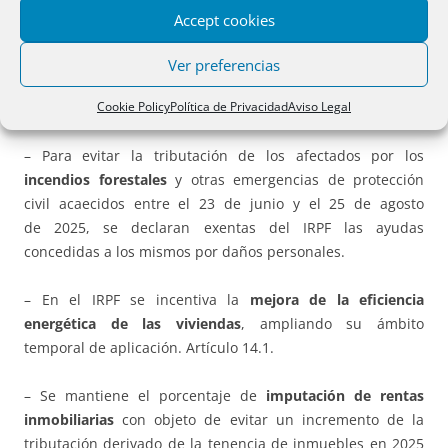
Accept cookies
– Se prorrogan
incentivos fiscales a los vehículos
eléctricos,
las infraestructuras de recarga y las inversiones
Ver preferencias
que utilicen energías renovables en IRPF y Sociedades.
Cookie Policy
Política de Privacidad
Aviso Legal
Artículo 14.3 y 17.2
– Para evitar la tributación de los afectados por los
incendios forestales
y otras emergencias de protección
civil acaecidos entre el 23 de junio y el 25 de agosto
de 2025, se declaran exentas del IRPF las ayudas
concedidas a los mismos por daños personales.
– En el IRPF se incentiva la
mejora de la eficiencia
energética de las viviendas
, ampliando su ámbito
temporal de aplicación. Artículo 14.1.
– Se mantiene el porcentaje de
imputación de rentas
inmobiliarias
con objeto de evitar un incremento de la
tributación derivado de la tenencia de inmuebles en 2025