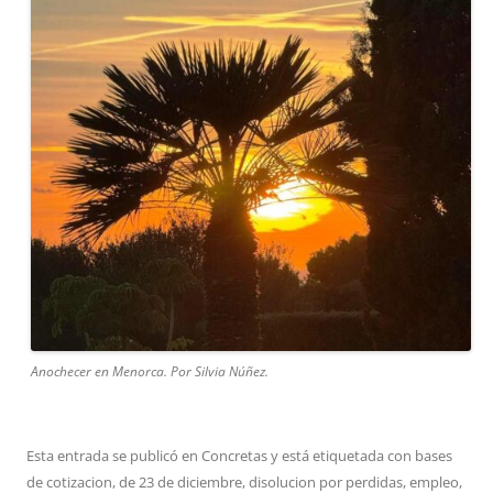
Anochecer en Menorca. Por Silvia Núñez.
Esta entrada se publicó en
Concretas
y está etiquetada con
bases
de cotizacion
,
de 23 de diciembre
,
disolucion por perdidas
,
empleo
,