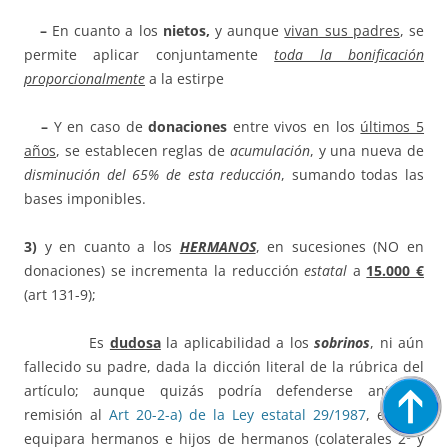
–
En cuanto a los
nietos,
y aunque
vivan sus padres
, se
permite aplicar conjuntamente
toda la bonificación
proporcionalmente
a la estirpe
–
Y en caso de
donaciones
entre vivos en los
últimos 5
años
, se establecen reglas de
acumulación
, y una nueva de
disminución del 65% de esta reducción
, sumando todas las
bases imponibles.
3)
y en cuanto a los
HERMANOS
, en sucesiones (NO en
donaciones) se incrementa la reducción
estatal
a
15.000 €
(art 131-9);
Es
dudosa
la aplicabilidad a los
sobrinos
, ni aún
fallecido su padre, dada la dicción literal de la rúbrica del
artículo; aunque quizás podría defenderse ante la
remisión al
Art 20-2-a) de la Ley estatal 29/1987
, el cual
equipara hermanos e hijos de hermanos (colaterales 2º y