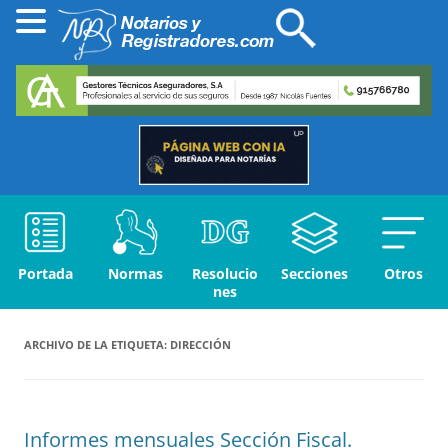
Portada
Normas
Resolucio
Secciones
Otros
nes
ARCHIVO DE LA ETIQUETA:
DIRECCIÓN
Informes mensuales Sección Fiscal.