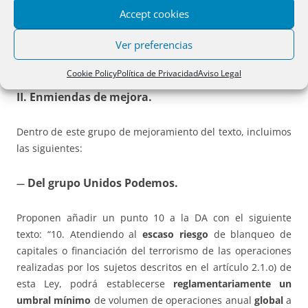
pretenden es sustituir el sistema creado en la DA por otro
Accept cookies
sistema distinto.
Ver preferencias
Veámoslas todas ellas.
Cookie Policy
Política de Privacidad
Aviso Legal
II. Enmiendas de mejora.
Dentro de este grupo de mejoramiento del texto, incluimos
las siguientes:
Del grupo Unidos Podemos.
—
Proponen añadir un punto 10 a la DA con el siguiente
texto: “10. Atendiendo al
escaso riesgo
de blanqueo de
capitales o financiación del terrorismo de las operaciones
realizadas por los sujetos descritos en el artículo 2.1.o) de
esta Ley, podrá establecerse
reglamentariamente
un
umbral mínimo
de volumen de operaciones anual
global
a