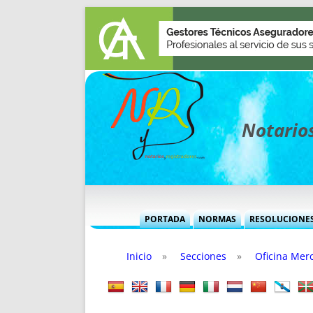
Notarios
PORTADA
NORMAS
RESOLUCIONE
MÁS USADAS (CUADRO)
INFORMES 
Inicio
»
Secciones
»
Oficina Merc
INFORMES MENSUALES
VOCES P
MÁS DESTACADAS
VOCES M
TITULARES DESDE 2002
TITULARES