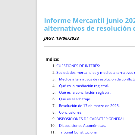
ENRIQUECIDAS
TITULARES 
NO DESESPERES
CAT
A MANO
SUCESIONES 
Informe Mercantil junio 20
FUTURAS NORMAS
GEORREFE
alternativos de resolución 
ALQUILE
JAGV, 19/06/2023
TRI
LH Y C
¿SABIA
Indice:
FRANCI
CUESTIONES DE INTERÉS:
Sociedades mercantiles y medios alternativos d
BÚSQUED
Medios alternativos de resolución de conflict
Qué es la mediación registral.
Qué es la conciliación registral.
Qué es el arbitraje.
Resolución de 17 de marzo de 2023.
Conclusiones.
DISPOSICIONES DE CARÁCTER GENERAL.
Disposiciones Autonómicas.
Tribunal Constitucional