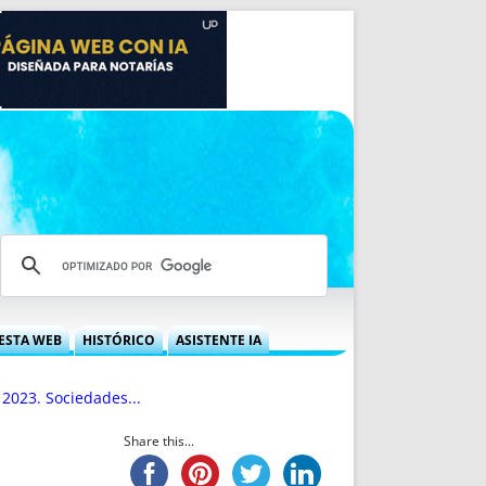
ESTA WEB
HISTÓRICO
ASISTENTE IA
A DGRN
QUÉ OFRECEMOS
 2023. Sociedades...
 NIF
IDEARIO WEB
 LABORAL
QUIÉNES SOMOS
Share this...
ÁBILES
HISTORIA