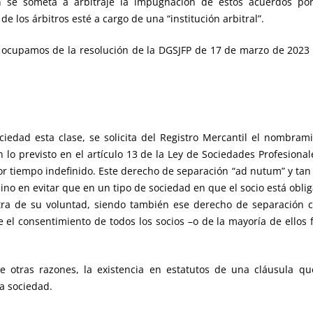
n se someta a arbitraje la impugnación de estos acuerdos por
de los árbitros esté a cargo de una “institución arbitral”.
os ocupamos de la resolución de la DGSJFP de 17 de marzo de 20
ociedad esta clase, se solicita del Registro Mercantil el nombra
 lo previsto en el artículo 13 de la Ley de Sociedades Profesional
or tiempo indefinido. Este derecho de separación “ad nutum” y tan 
sino en evitar que en un tipo de sociedad en que el socio está obl
tra de su voluntad, siendo también ese derecho de separación c
el consentimiento de todos los socios –o de la mayoría de ellos fi
e otras razones, la existencia en estatutos de una cláusula 
la sociedad.