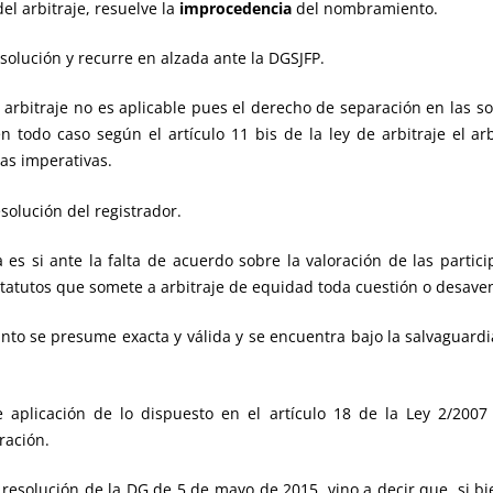
del arbitraje, resuelve la
improcedencia
del nombramiento.
esolución y recurre en alzada ante la DGSJFP.
rbitraje no es aplicable pues el derecho de separación en las so
n todo caso según el artículo 11 bis de la ley de arbitraje el arb
as imperativas.
solución del registrador.
 es si ante la falta de acuerdo sobre la valoración de las parti
statutos que somete a arbitraje de equidad toda cuestión o desaven
tanto se presume exacta y válida y se encuentra bajo la salvaguardi
aplicación de lo dispuesto en el artículo 18 de la Ley 2/2007 
ración.
 resolución de la DG de 5 de mayo de 2015, vino a decir que, si bi