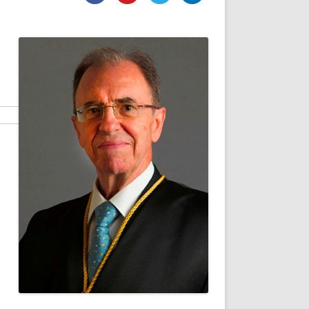
DE INICIO
PREMIO NYR
VORITOS
CONVENCIONES ANUALES
A IRPF
NUEVA ETAPA
AS
POLÍTICA DE PRIVACIDAD
IJUELAS
AVISO LEGAL
POTECA
REPORTAR INCIDENCIA
PERES
LOGOTIPO
CES
ENTREVISTAS
SONRISA
ENVÍA CORREO
CANALES DE VÍDEO