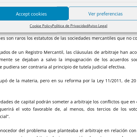
do para la solución de conflictos entre dos o más partes, en dond
as partes de mutuo acuerdo las que deciden nombrar a un tercero, 
Accept cookies
Ver preferencias
ver la controversia mediante lo que se llama “laudo arbitral”. Su
Cookie Policy
Política de Privacidad
Aviso Legal
s son raros los estatutos de las sociedades mercantiles que no co
dos de un Registro Mercantil, las cláusulas de arbitraje han ac
lmente se dejaban a salvo la impugnación de los acuerdos so
 pudiera ser contraria al principio de tutela judicial efectiva.
cupó de la materia, pero en su reforma por la Ley 11/2011, de 20 d
dades de capital podrán someter a arbitraje los conflictos que en 
equerirá el voto favorable de, al menos, dos tercios de los vo
ial”.
conocedor del problema que planteaba el arbitraje en relación con