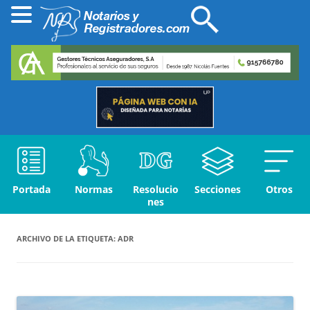
Portada
Normas
Resolucio
Secciones
Otros
nes
ARCHIVO DE LA ETIQUETA:
ADR