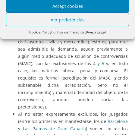
La
Ley Orgánica 1/2025 de medidas en materia de
Accept cookies
eficiencia del Servicio Público de Justicia
, en vigor desde el
Ver preferencias
3 de abril de 2025:
Cookie Policy
Política de Privacidad
Aviso Legal
Exige como requisito de procedibilidad en el orden
civil (asuntos civiles y mercantiles), esto es, para que
sea admisible la demanda, acudir previamente a
algún medio adecuado de solución de controversias
(MASC), con las exclusiones de los
4 y 5
y, en todo
caso, las materias laboral, penal y concursal. El
requisito es formal (acreditación del MASC, siendo
subsanable dicha acreditación, pero no el
incumplimiento) y material (identidad del objeto de la
controversia, aunque pueden variar las
pretensiones).
Al no estar expresamente excluidos, los juzgados
(entre los primeros en manifestarse, los de
Barcelona
y
Las Palmas de Gran Canaria
) suelen incluir los