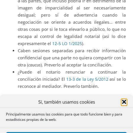
a las partes, que incluso podría ir en detrimento de la
imagen de imparcialidad al ser necesariamente
desigual; pero sí de advertencia cuando la
negociación se oriente a acuerdos ilegales… entre
otras cosas por si le toca elevarlo a público, lo que no
escapa al control de legalidad notarial (así lo dice
expresamente el
12-5 LO 1/2025
).
Caben sesiones separadas para recibir información
confidencial que una parte no quiera compartir con la
otra (
caucus
). Preverlo al aceptar la conciliación.
¿Puede el notario renunciar a continuar la
conciliación iniciada? El
13-3 de la Ley 5/2012
así se lo
reconoce al mediador. Preverlo también.
Sí, también usamos cookies
Principalmente usamos las cookies para que todo funcione bien y para
3.- LA CONCILIACIÓN COMO REQUISITO DE
estadísticas propias de la web.
PROCEDIBILIDAD