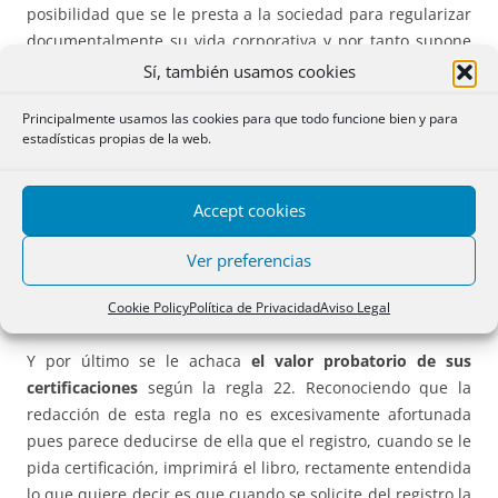
posibilidad que se le presta a la sociedad para regularizar
documentalmente su vida corporativa y por tanto supone
una evidente ventaja para la misma.
Sí, también usamos cookies
Principalmente usamos las cookies para que todo funcione bien y para
También se le achaca que se prevé la legalización de libros
estadísticas propias de la web.
de personas físicas y jurídicas sin acceso a los libros del
RM. Pero ello en vez de verse como un inconveniente, para
estas entidades es un a verdadera ventaja y alivio pues así
Accept cookies
terminará su peregrinar por diversos organismos
que de
forma sistemática se negaban a la legalización de sus
Ver preferencias
libros contables y en todo caso pueden presentarlos en el
RM o en los registros que tengan por conveniente.
Cookie Policy
Política de Privacidad
Aviso Legal
Y por último se le achaca
el valor probatorio de sus
certificaciones
según la regla 22. Reconociendo que la
redacción de esta regla no es excesivamente afortunada
pues parece deducirse de ella que el registro, cuando se le
pida certificación, imprimirá el libro, rectamente entendida
lo que quiere decir es que cuando se solicite del registro la