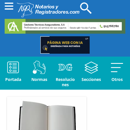
Portada
Normas
Resolucio
Secciones
Otros
nes