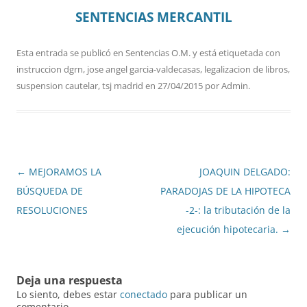
SENTENCIAS MERCANTIL
Esta entrada se publicó en
Sentencias O.M.
y está etiquetada con
instruccion dgrn
,
jose angel garcia-valdecasas
,
legalizacion de libros
,
suspension cautelar
,
tsj madrid
en
27/04/2015
por
Admin
.
Navegación
←
MEJORAMOS LA
JOAQUIN DELGADO:
de
BÚSQUEDA DE
PARADOJAS DE LA HIPOTECA
entradas
RESOLUCIONES
-2-: la tributación de la
ejecución hipotecaria.
→
Deja una respuesta
Lo siento, debes estar
conectado
para publicar un
comentario.