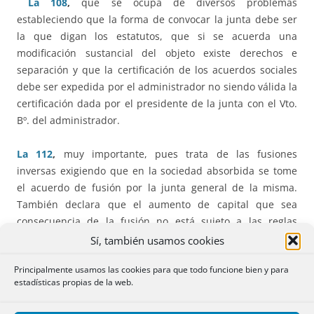
La 108
,
que se ocupa de diversos problemas
estableciendo que la forma de convocar la junta debe ser
la que digan los estatutos, que si se acuerda una
modificación sustancial del objeto existe derechos e
separación y que la certificación de los acuerdos sociales
debe ser expedida por el administrador no siendo válida la
certificación dada por el presidente de la junta con el Vto.
Bº. del administrador.
La 112
,
muy importante, pues trata de las fusiones
inversas exigiendo que en la sociedad absorbida se tome
el acuerdo de fusión por la junta general de la misma.
También declara que el aumento de capital que sea
consecuencia de la fusión no está sujeto a las reglas
ordinaras.
Sí, también usamos cookies
Principalmente usamos las cookies para que todo funcione bien y para
La 117
,
que en un aumento de capital con cargo a
estadísticas propias de la web.
beneficios exige los mismos requisitos que si el aumento
fuera con cargo a reservas.