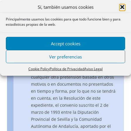
legalmente, con independencia de su anotación en el
Sí, también usamos cookies
Registro, cuya anotación no puede condicionar su
existencia, ni tener respecto de ella un valor
Principalmente usamos las cookies para que todo funcione bien y para
constitutivo.
estadísticas propias de la web.
Como cuestión previa, ha de señalarse que
de conformidad con el artículo 326 de la
Accept cookies
Ley Hipotecaria el recurso deberá recaer
exclusivamente sobre las cuestiones que se
Ver preferencias
relacionen directa e inmediatamente con la
Cookie Policy
Política de Privacidad
Aviso Legal
calificación del Registrador, rechazándose
cualquier otra pretensión basada en otros
motivos o en documentos no presentados
en tiempo y forma, por lo que no se tendrá
en cuenta, en la Resolución de este
expediente, el convenio suscrito el 2 de
marzo de 1993 entre la Diputación
Provincial de Sevilla y la Comunidad
Autónoma de Andalucía, aportado por el