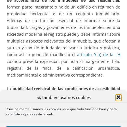
de accesibilidad de los inmuebles de uso residencial
,
formen parte integrante o no de un edificio en régimen de
propiedad horizontal o de un conjunto inmobiliario.
Además de su función esencial de informar sobre la
titularidad, cargas y gravámenes de los inmuebles, en una
sociedad moderna el registro puede y debe informar sobre
múltiples aspectos relevantes del inmueble, que afectan a
su uso y son de indudable relevancia jurídica y práctica,
como así lo pone de manifiesto el
artículo 9 a) de la LH
cuando prevé la expresión, por nota al margen en el folio
registral de la finca, de la calificación urbanística,
medioambiental o administrativa correspondiente.
La
publicidad registral de las condiciones de accesibilidad
supondría una medida de apoyo informal en favor de las
Sí, también usamos cookies
personas con discapacidad tendente a asegurar su
participación en la sociedad en igualdad de condiciones
Principalmente usamos las cookies para que todo funcione bien y para
estadísticas propias de la web.
con las demás, al dárseles a conocer de una manera fácil y
asequible, junto con la información estrictamente jurídica,