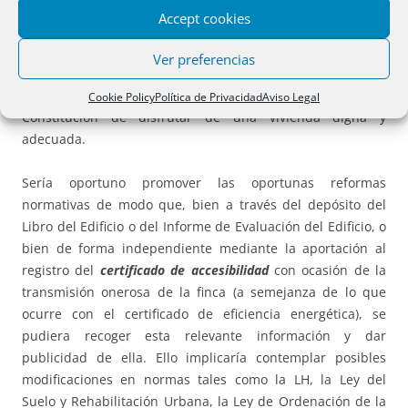
una información completa relativa a la existencia de
Accept cookies
barreras u obstáculos en las fincas que implicarían
precisamente la existencia de la discapacidad, reduciendo
Ver preferencias
las condiciones para gozar de una calidad de vida que va
indisolublemente unida a la garantía del art. 47 de nuestra
Cookie Policy
Política de Privacidad
Aviso Legal
Constitución de disfrutar de una vivienda digna y
adecuada.
Sería oportuno promover las oportunas reformas
normativas de modo que, bien a través del depósito del
Libro del Edificio o del Informe de Evaluación del Edificio, o
bien de forma independiente mediante la aportación al
registro del
certificado de accesibilidad
con ocasión de la
transmisión onerosa de la finca (a semejanza de lo que
ocurre con el certificado de eficiencia energética), se
pudiera recoger esta relevante información y dar
publicidad de ella. Ello implicaría contemplar posibles
modificaciones en normas tales como la LH, la Ley del
Suelo y Rehabilitación Urbana, la Ley de Ordenación de la