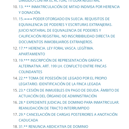
DIRIGIDO CONTRA EL ACTUAL TITULAR REGISTRAL
13. *** INMATRICULACIÓN DE MITAD INDIVISA POR HERENCIA
Y DONACIÓN.
15.⇒⇒⇒ PODER OTORGADO EN SUECIA. REQUISITOS DE
EQUIVALENCIA DE PODERES Y ESCRITURAS EXTRANJERAS.
JUICIO NOTARIAL DE EQUIVALENCIA DE PODERES Y
CALIFICACIÓN REGISTRAL. NO INSCRIBIBILIDAD DIRECTA DE
DOCUMENTOS INMOBILIARIOS EXTRANJEROS.
17.** HERENCIA. LEY FORAL VASCA. LEGÍTIMA.
APARTAMIENTO
19.*** INSCRIPCIÓN DE REPRESENTACIÓN GRÁFICA
ALTERNATIVA. ART. 199 LH. CONFLICTO ENTRE FINCAS
COLINDANTES
22.** TOMA DE POSESIÓN DE LEGADO POR EL PROPIO
LEGATARIO. IDENTIFICACIÓN DE LA FINCA LEGADA
23.* CESIÓN DE INMUEBLES EN PAGO DE DEUDA. ÁMBITO DE
ACTUACIÓN DEL ÓRGANO DE ADMINISTRACIÓN
28.* EXPEDIENTE JUDICIAL DE DOMINIO PARA INMATRICULAR.
REANUDACIÓN DE TRACTO INTERRUMPIDO
29.* CANCELACIÓN DE CARGAS POSTERIORES A ANOTACIÓN
CADUCADA
31.** RENUNCIA ABDICATIVA DE DOMINIO