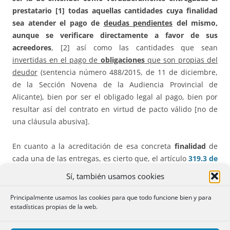
prestatario [1] todas aquellas cantidades cuya finalidad
sea atender el pago de
deudas pendientes
del mismo,
aunque se verificare directamente a favor de sus
acreedores
, [2] así como las cantidades que sean
invertidas en el pago de
obligaciones
que son propias del
deudor
(sentencia número 488/2015, de 11 de diciembre,
de la Sección Novena de la Audiencia Provincial de
Alicante), bien por ser el obligado legal al pago, bien por
resultar así del contrato en virtud de pacto válido [no de
una cláusula abusiva].
En cuanto a la acreditación de esa concreta
finalidad
de
cada una de las entregas, es cierto que, el artículo
319.3 de
la Ley de Enjuiciamiento Civil
señala que «en materia de
Sí, también usamos cookies
usura, los tribunales resolverán en cada caso formando
libremente
su convicción sin vinculación a lo establecido
Principalmente usamos las cookies para que todo funcione bien y para
estadísticas propias de la web.
en el apartado primero de este artículo»; es decir, que, en
lo que ahora afecta,
las
manifestaciones
de las partes en