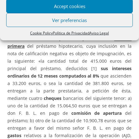
la escritura de préstamo hipotecario acerca de las
Accept cookies
cantidades entregadas no hacen prueba plena de tal
hecho
[salvo, creemos que tales manifestaciones no sean
Ver preferencias
sino cláusulas abusivas]. […]
Cookie Policy
Política de Privacidad
Aviso Legal
4.
Retenciones
del importe del préstamo. La
cláusula
primera
del préstamo hipotecario, cuya inclusión en la
nota de calificación negativa es objeto de impugnación, es
la siguiente: «la cantidad total de 415.000 euros del
principal del préstamo, deducidos [1]
sus intereses
ordinarios de 12 meses computados al 8%
que ascienden
a 33.200 euros, o sea la cantidad de 381.800 euros, se
entregan a la parte prestataria, a petición de ésta,
mediante cuatro
cheques
bancarios del siguiente tenor: a)
uno de la cantidad de 15.064,50 euros que se entregan a
don F. B. L. en pago de
comisión de apertura
del
préstamo; b) otro de la cantidad de 10.900,78 euros que se
entregan a favor del mismo señor F. B. L. en pago de
gastos
relativos a la formalización de la operación (AJD,