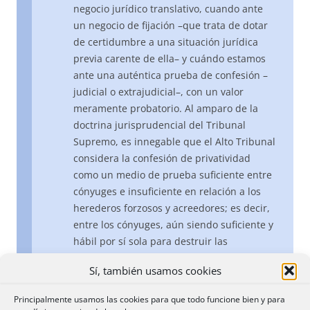
negocio jurídico translativo, cuando ante
un negocio de fijación –que trata de dotar
de certidumbre a una situación jurídica
previa carente de ella– y cuándo estamos
ante una auténtica prueba de confesión –
judicial o extrajudicial–, con un valor
meramente probatorio. Al amparo de la
doctrina jurisprudencial del Tribunal
Supremo, es innegable que el Alto Tribunal
considera la confesión de privatividad
como un medio de prueba suficiente entre
cónyuges e insuficiente en relación a los
herederos forzosos y acreedores; es decir,
entre los cónyuges, aún siendo suficiente y
hábil por sí sola para destruir las
presunciones de comunidad vigentes,
Sí, también usamos cookies
puede ser desvirtuada por otras pruebas
del carácter ganancial o privativo del
Principalmente usamos las cookies para que todo funcione bien y para
confesante. Por su parte, en relación a los