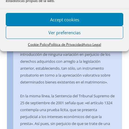
estadísticas propias de la web.
herederos forzosos y acreedores no es
suficiente debiendo ser acreditado por
Accept cookies
otros medios de prueba la privatividad del
cónyuge del confesante.
Ver preferencias
La Sentencia del Tribunal Supremo de 26 de septiembre
Cookie Policy
Política de Privacidad
Aviso Legal
de 1996, determina que el precepto «no supuso la
introducción de ninguna variación en perjuicio de los
derechos adquiridos con arreglo a la legislación
anterior, estableciendo, tan sólo, un instrumento
probatorio en torno a la apreciación valorativa sobre
determinados bienes existentes en el matrimonio».
En la misma línea, la Sentencia del Tribunal Supremo de
25 de septiembre de 2001 señala que: «el artículo 1324
contempla una prueba lícita, que se presenta
perjudicial a los intereses económicos del que la
presta». Así pues, sin perjuicio de que se trate de una