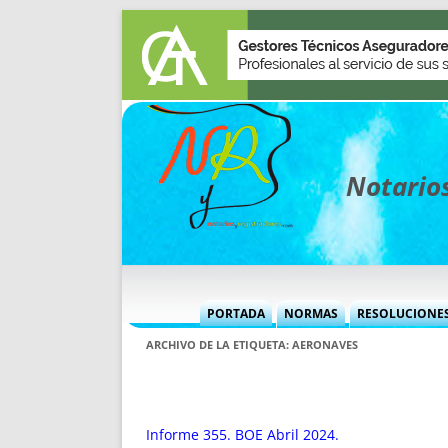
Notarios
PORTADA
NORMAS
RESOLUCIONE
MÁS USADAS (CUADRO)
INFORMES 
ARCHIVO DE LA ETIQUETA:
AERONAVES
INFORMES MENSUALES
VOCES P
MÁS DESTACADAS
VOCES M
TITULARES DESDE 2002
TITULARES
Informe 355. BOE Abril 2024.