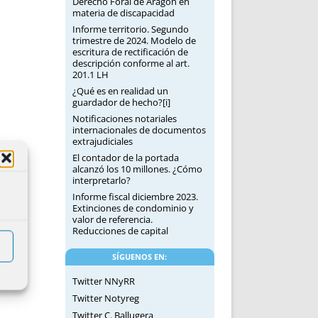
Derecho Foral de Aragón en
materia de discapacidad
Informe territorio. Segundo
trimestre de 2024. Modelo de
escritura de rectificación de
descripción conforme al art.
201.1 LH
¿Qué es en realidad un
guardador de hecho?[i]
Notificaciones notariales
internacionales de documentos
extrajudiciales
El contador de la portada
alcanzó los 10 millones. ¿Cómo
interpretarlo?
Informe fiscal diciembre 2023.
Extinciones de condominio y
valor de referencia.
Reducciones de capital
SÍGUENOS EN:
Twitter NNyRR
Twitter Notyreg
Twitter C. Ballugera