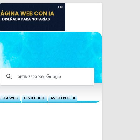
ESTA WEB
HISTÓRICO
ASISTENTE IA
A DGRN
QUÉ OFRECEMOS
 NIF
IDEARIO WEB
 LABORAL
QUIÉNES SOMOS
ÁBILES
HISTORIA