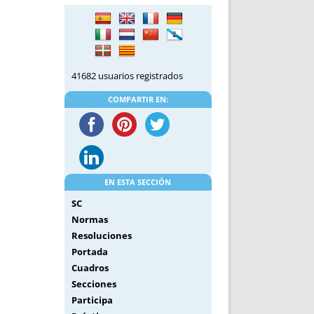
DE INICIO
PREMIO NYR
VORITOS
CONVENCIONES ANUALES
A IRPF
NUEVA ETAPA
AS
POLÍTICA DE PRIVACIDAD
41682 usuarios registrados
IJUELAS
AVISO LEGAL
POTECA
REPORTAR INCIDENCIA
COMPARTIR EN:
PERES
LOGOTIPO
CES
ENTREVISTAS
SONRISA
ENVÍA CORREO
EN ESTA SECCIÓN
CANALES DE VÍDEO
SC
Normas
Resoluciones
Portada
Cuadros
Secciones
Participa