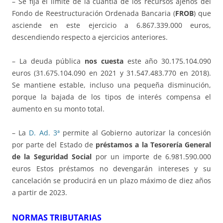
– Se fija el límite de la cuantía de los recursos ajenos del
Fondo de Reestructuración Ordenada Bancaria (
FROB
) que
asciende en este ejercicio a 6.867.339.000 euros,
descendiendo respecto a ejercicios anteriores.
– La deuda pública
nos cuesta
este año 30.175.104.090
euros (31.675.104.090 en 2021 y 31.547.483.770 en 2018).
Se mantiene estable, incluso una pequeña disminución,
porque la bajada de los tipos de interés compensa el
aumento en su monto total.
– La
D. Ad. 3ª
permite al Gobierno autorizar la concesión
por parte del Estado de
préstamos a la Tesorería General
de la Seguridad Social
por un importe de 6.981.590.000
euros Estos préstamos no devengarán intereses y su
cancelación se producirá en un plazo máximo de diez años
a partir de 2023.
NORMAS TRIBUTARIAS