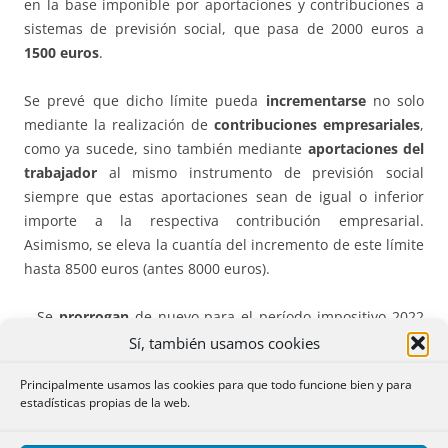
en la base imponible por aportaciones y contribuciones a
sistemas de previsión social, que pasa de 2000 euros a
1500 euros
.
Se prevé que dicho límite pueda
incrementarse
no solo
mediante la realización de
contribuciones empresariales
,
como ya sucede, sino también mediante
aportaciones del
trabajador
al mismo instrumento de previsión social
siempre que estas aportaciones sean de igual o inferior
importe a la respectiva contribución empresarial.
Asimismo, se eleva la cuantía del incremento de este límite
hasta 8500 euros (antes 8000 euros).
– Se
prorrogan
de nuevo para el período impositivo 2022
los
límites cuantitativos
que delimitan en el IRPF el ámbito
Sí, también usamos cookies
de aplicación del
método de estimación objetiva
. Ver
D.Tr.
Principalmente usamos las cookies para que todo funcione bien y para
32ª LIRPF
.
estadísticas propias de la web.
Impuesto sobre Sociedades.