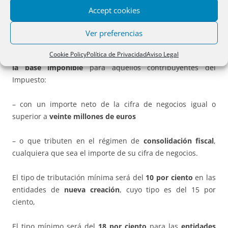
Accept cookies
El
art. 61
modifica cinco artículos de la
Ley del Impuesto
sobre Sociedades
.
Ver preferencias
Cookie Policy
Política de Privacidad
Aviso Legal
Se establece una
tributación mínima del 15 por ciento de
la base imponible
para aquellos contribuyentes del
Impuesto:
– con un importe neto de la cifra de negocios igual o
superior a
veinte millones de euros
– o que tributen en el régimen de
consolidación fiscal
,
cualquiera que sea el importe de su cifra de negocios.
El tipo de tributación mínima será del
10 por ciento
en las
entidades de
nueva creación
, cuyo tipo es del 15 por
ciento,
El tipo mínimo será del
18 por ciento
para las
entidades