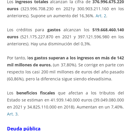
Los
ingresos totales
alcanzan la cifra de
376.996.675.220
euros
(323.996.708.230 en 2021y 300.903.211.160 en los
anteriores). Supone un aumento del 16,36%.
Art. 2
.
Los créditos para
gastos
alcanzan los
519.668.460.140
euros
(521.175.227.870 en 2021 y 397.121.596.980 en los
anteriores). Hay una disminución del 0,3%.
Por tanto, l
os gastos superan a los ingresos en más de 142
mil millones de euros.
(un 37,80%). Se corrige en parte con
respecto los casi 200 mil millones de euros del año pasado
(60,86%), pero la diferencia sigue siendo elevadísima.
Los
beneficios fiscales
que afectan a los tributos del
Estado se estiman en 41.939.140.000 euros (39.049.080.000
en 2021 y 34.825.110.000 en 2018). Aumentan en un 7,40%.
Art. 3
.
Deuda pública