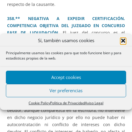
respecto de la causante.
358.** NEGATIVA A EXPEDIR CERTIFICACIÓN.
COMPETENCIA OBJETIVA DEL JUZGADO EN CONCURSO
FASE DE LIQUIDACIÓN.
El juez del concurso es el
competente para conocer de un procedimiento de
Sí, también usamos cookies
ejecución hipotecaria iniciado durante la fase del convenio,
Principalmente usamos las cookies para que todo funcione bien y para
pero cuya certificación se solicita cuando consta ya iniciada
estadísticas propias de la web.
la liquidación por incumplimiento del convenio.
359.** CESIÓN DE CRÉDITO HIPOTECARIO E
Accept cookies
INTERVENCIÓN DEL DEUDOR. AUTOCONTRATO Y
CONFLICTO DE INTERESES EN EL ÁMBITO SOCIETARIO.
En
Ver preferencias
una cesión de crédito hipotecario el negocio jurídico se
Cookie Policy
Política de Privacidad
Aviso Legal
perfecciona entre cedente y cesionario, por lo que el
deudor, aunque comparezca en la escritura, no interviene
en dicho negocio jurídico y por ello no puede haber ni
autocontratación ni conflicto de intereses con dicho
deudor. El conflicto de intereses, de haberlo, no afecta al