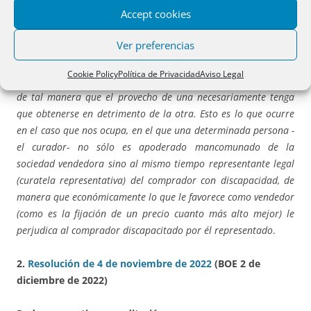
Accept cookies
Por el contrario, lo que no salva es la apreciación de la
Ver preferencias
existencia de conflicto de intereses, que es una situación
subjetiva, que existe siempre que en una determinada situación
Cookie Policy
Política de Privacidad
Aviso Legal
una misma persona tenga posiciones jurídicas contrapuestas,
de tal manera que el provecho de una necesariamente tenga
que obtenerse en detrimento de la otra. Esto es lo que ocurre
en el caso que nos ocupa, en el que una determinada persona -
el curador- no sólo es apoderado mancomunado de la
sociedad vendedora sino al mismo tiempo representante legal
(curatela representativa) del comprador con discapacidad, de
manera que económicamente lo que le favorece como vendedor
(como es la fijación de un precio cuanto más alto mejor) le
perjudica al comprador discapacitado por él representado
.
2.
Resolución de 4 de noviembre de 2022
(BOE 2 de
diciembre de 2022)