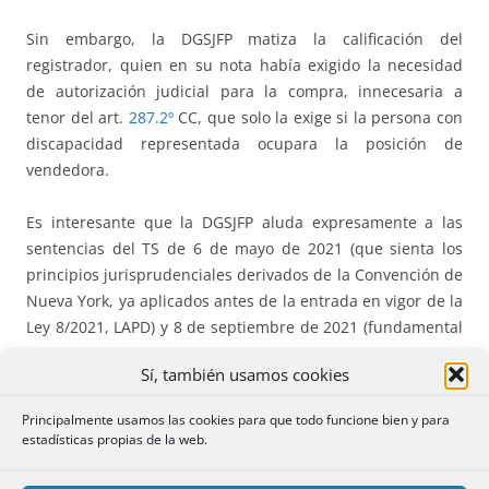
Sin embargo, la DGSJFP matiza la calificación del
registrador, quien en su nota había exigido la necesidad
de autorización judicial para la compra, innecesaria a
tenor del art.
287.2º
CC, que solo la exige si la persona con
discapacidad representada ocupara la posición de
vendedora.
Es interesante que la DGSJFP aluda expresamente a las
sentencias del TS de 6 de mayo de 2021 (que sienta los
principios jurisprudenciales derivados de la Convención de
Nueva York, ya aplicados antes de la entrada en vigor de la
Ley 8/2021, LAPD) y 8 de septiembre de 2021 (fundamental
sentencia dictada a los 5 días de entrada en vigor de la
Sí, también usamos cookies
LAPD).
Principalmente usamos las cookies para que todo funcione bien y para
Destacamos la apreciación de la DGSJFP sobre la existencia
estadísticas propias de la web.
de conflicto de intereses, que plenamente se evidenciaba
en el caso debatido: