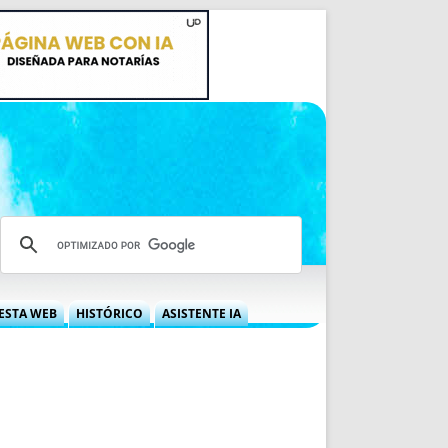
ESTA WEB
HISTÓRICO
ASISTENTE IA
A DGRN
QUÉ OFRECEMOS
 NIF
IDEARIO WEB
 LABORAL
QUIÉNES SOMOS
ÁBILES
HISTORIA