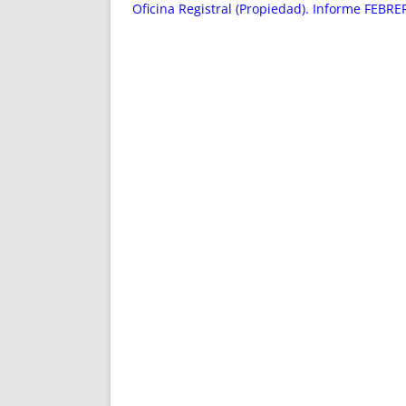
ENRIQUECIDAS
TITULARES 
Oficina Registral (Propiedad). Informe FEBRE
NO DESESPERES
CAT
A MANO
SUCESIONES 
FUTURAS NORMAS
GEORREFE
ALQUILE
TRI
LH Y C
¿SABIA
FRANCI
BÚSQUED