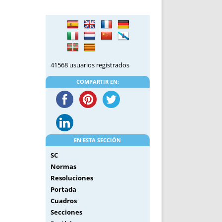
DE INICIO
PREMIO NYR
VORITOS
CONVENCIONES ANUALES
A IRPF
NUEVA ETAPA
AS
POLÍTICA DE PRIVACIDAD
IJUELAS
AVISO LEGAL
41568 usuarios registrados
POTECA
REPORTAR INCIDENCIA
PERES
LOGOTIPO
COMPARTIR EN:
CES
ENTREVISTAS
SONRISA
ENVÍA CORREO
CANALES DE VÍDEO
EN ESTA SECCIÓN
SC
Normas
Resoluciones
Portada
Cuadros
Secciones