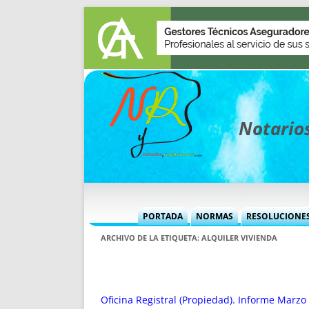
Notarios
PORTADA
NORMAS
RESOLUCIONE
MÁS USADAS (CUADRO)
INFORMES 
ARCHIVO DE LA ETIQUETA:
ALQUILER VIVIENDA
INFORMES MENSUALES
VOCES P
MÁS DESTACADAS
VOCES M
TITULARES DESDE 2002
TITULARES
Oficina Registral (Propiedad). Informe Marz